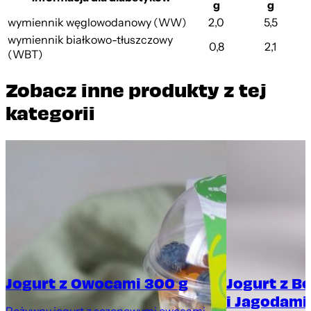
g
g
wymiennik węglowodanowy (WW)
2,0
5,5
wymiennik białkowo-tłuszczowy
0,8
2,1
(WBT)
Zobacz inne produkty z tej
kategorii
Jogurt z Owocami 300 g
Jogurt z B
i Jagodami