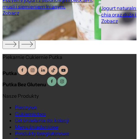
Pożywny jogurt z sezonowymi owocami,
musli i siemieniem lnianym.
Jogurt naturaln
Zobacz
chia oraz dużą i
Zobacz
Piekarnie Cukiernie Putka
Putka
Putka Bez Glutenu
Nasze Produkty
Pieczywo
Cukiernictwo
Od śniadania do kolacji
Menu śniadaniowe
Produkty bezglutenowe