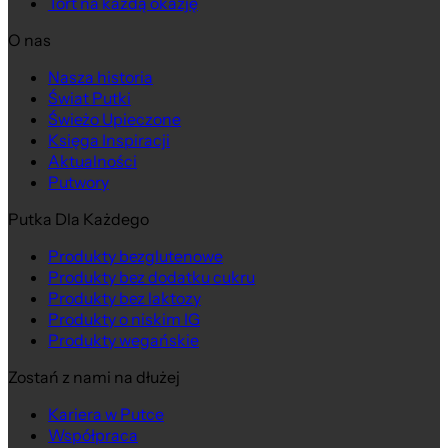
Tort na każdą okazję
O nas
Nasza historia
Świat Putki
Świeżo Upieczone
Księga Inspiracji
Aktualności
Putwory
Putka Dla Każdego
Produkty bezglutenowe
Produkty bez dodatku cukru
Produkty bez laktozy
Produkty o niskim IG
Produkty wegańskie
Zostań z nami na dłużej
Kariera w Putce
Współpraca