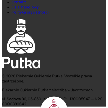
Kontakt
Dział handlowy
Polityka prywatności
© 2026 Piekarnie Cukiernie Putka. Wszelkie prawa
zastrzeżone.
Piekarnie Cukiernie Putka z siedzibą w Jawczycach
ul. Sadowa 36, 05-850 Jawczyce NIP: 1130005947 — KRS:
0000889642