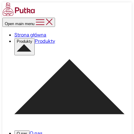
Open main menu
Strona główna
Produkty
Produkty
O nas
O nas