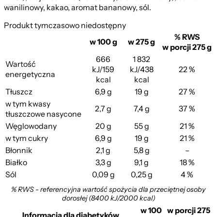
wanilinowy, kakao, aromat bananowy, sól.
Produkt tymczasowo niedostępny
% RWS
w 100 g
w 275 g
w porcji 275 g
666
1 832
Wartość
kJ/159
kJ/438
22 %
energetyczna
kcal
kcal
Tłuszcz
6,9 g
19 g
27 %
w tym kwasy
2,7 g
7,4 g
37 %
tłuszczowe nasycone
Węglowodany
20 g
55 g
21 %
w tym cukry
6,9 g
19 g
21 %
Błonnik
2,1 g
5,8 g
–
Białko
3,3 g
9,1 g
18 %
Sól
0,09 g
0,25 g
4 %
% RWS - referencyjna wartość spożycia dla przeciętnej osoby
dorosłej (8400 kJ/2000 kcal)
w 100
w porcji 275
Informacja dla diabetyków