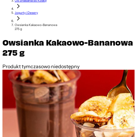
Od Śniadania do Kolacji
Jogurty i Desery
Owsianka Kakaowo-Bananowa
275 g
Owsianka Kakaowo-Bananowa
275 g
Produkt tymczasowo niedostępny