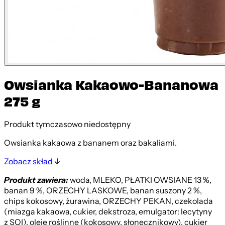
Owsianka Kakaowo-Bananowa
275 g
Produkt tymczasowo niedostępny
Owsianka kakaowa z bananem oraz bakaliami.
Zobacz skład
Produkt zawiera:
woda, MLEKO, PŁATKI OWSIANE 13 %,
banan 9 %, ORZECHY LASKOWE, banan suszony 2 %,
chips kokosowy, żurawina, ORZECHY PEKAN, czekolada
(miazga kakaowa, cukier, dekstroza, emulgator: lecytyny
z SOI), oleje roślinne (kokosowy, słonecznikowy), cukier