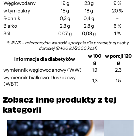
Węglowodany
19 g
23 g
9 %
w tym cukry
15 g
18 g
20 %
Błonnik
0,3 g
0,4 g
–
Białko
2,3 g
2,8 g
6 %
Sól
0,07 g
0,08 g
1 %
% RWS - referencyjna wartość spożycia dla przeciętnej osoby
dorosłej (8400 kJ/2000 kcal)
w 100
w porcji 120
Informacja dla diabetyków
g
g
wymiennik węglowodanowy (WW)
1,9
2,3
wymiennik białkowo-tłuszczowy
1,3
1,5
(WBT)
Zobacz inne produkty z tej
kategorii