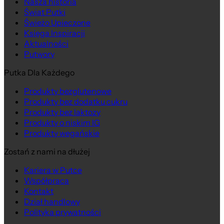
Nasza historia
Świat Putki
Na wagę
Świeżo Upieczone
Księga Inspiracji
Aktualności
Putwory
Putka Dla Każdego
Produkty bezglutenowe
Produkty bez dodatku cukru
Produkty bez laktozy
Produkty o niskim IG
Produkty wegańskie
Zostań z nami na dłużej
Kariera w Putce
Współpraca
Kontakt
Dział handlowy
Polityka prywatności