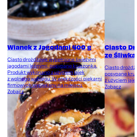
Wianek z Jagodami 400 g
Ciasto D
ze Śliwka
Ciasto drożdżowe wypełnione świeżymi
jagodami leśnymi, posypane kruszonką.
Ciasto drożdżo
Produkt wykonano z użyciem jajek
posypane kru
z wolnego wybiegu. W większości piekarni
z użyciem jaje
firmowych wypiekany na miejscu.
Zobacz
Zobacz