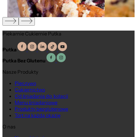
Piekarnie Cukiernie Putka
Putka
Putka Bez Glutenu
Nasze Produkty
Pieczywo
Cukiernictwo
Od śniadania do kolacji
Menu śniadaniowe
Produkty bezglutenowe
Tort na każdą okazję
O nas