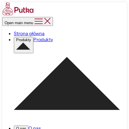
Open main menu
Strona główna
Produkty
Produkty
O nas
O nas