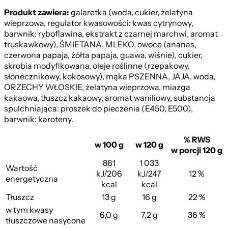
Produkt zawiera:
galaretka (woda, cukier, żelatyna
wieprzowa, regulator kwasowości: kwas cytrynowy,
barwnik: ryboflawina, ekstrakt z czarnej marchwi, aromat
truskawkowy), ŚMIETANA, MLEKO, owoce (ananas,
czerwona papaja, żółta papaja, guawa, wiśnie), cukier,
skrobia modyfikowana, oleje roślinne (rzepakowy,
słonecznikowy, kokosowy), mąka PSZENNA, JAJA, woda,
ORZECHY WŁOSKIE, żelatyna wieprzowa, miazga
kakaowa, tłuszcz kakaowy, aromat waniliowy, substancja
spulchniająca: proszek do pieczenia (E450, E500),
barwnik: karoteny.
% RWS
w 100 g
w 120 g
w porcji 120 g
861
1 033
Wartość
kJ/206
kJ/247
12 %
energetyczna
kcal
kcal
Tłuszcz
13 g
16 g
22 %
w tym kwasy
6,0 g
7,2 g
36 %
tłuszczowe nasycone