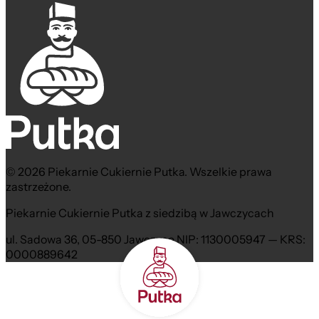
© 2026 Piekarnie Cukiernie Putka. Wszelkie prawa
zastrzeżone.
Piekarnie Cukiernie Putka z siedzibą w Jawczycach
ul. Sadowa 36, 05-850 Jawczyce NIP: 1130005947 — KRS:
0000889642