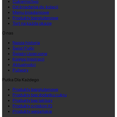
Cukiernictwo
Od śniadania do kolacji
Menu śniadaniowe
Produkty bezglutenowe
Tort na każdą okazję
O nas
Nasza historia
Świat Putki
Świeżo Upieczone
Księga Inspiracji
Aktualności
Putwory
Putka Dla Każdego
Produkty bezglutenowe
Produkty bez dodatku cukru
Produkty bez laktozy
Produkty o niskim IG
Produkty wegańskie