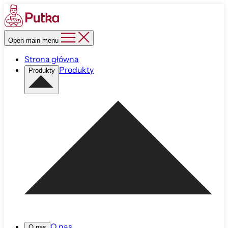
Open main menu
Strona główna
Produkty
Produkty
O nas
O nas