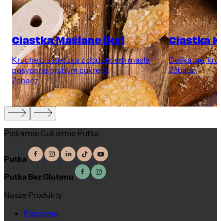
Ciastka Maślane [kg]
Ciastka K
Kruche ciasteczka z dodatkiem masła
Delikatne, kru
posypane grubym cukrem.
Zobacz
Zobacz
Piekarnie Cukiernie Putka
Putka
Putka Bez Glutenu
Na wagę
Na wagę
Nasze Produkty
Pieczywo