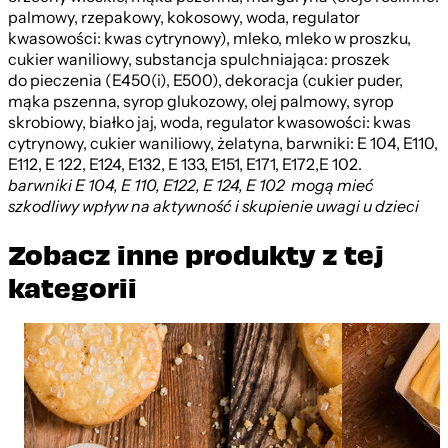
palmowy, rzepakowy, kokosowy, woda, regulator
kwasowości: kwas cytrynowy), mleko, mleko w proszku,
cukier waniliowy, substancja spulchniająca: proszek
do pieczenia (E450(i), E500), dekoracja (cukier puder,
mąka pszenna, syrop glukozowy, olej palmowy, syrop
skrobiowy, białko jaj, woda, regulator kwasowości: kwas
cytrynowy, cukier waniliowy, żelatyna, barwniki: E 104, E110,
E112, E 122, E124, E132, E 133, E151, E171, E172,E 102.
barwniki E 104, E 110, E122, E 124, E 102 mogą mieć
szkodliwy wpływ na aktywność i skupienie uwagi u dzieci
Zobacz inne produkty z tej
kategorii