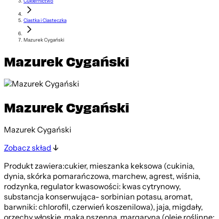
Cukiernictwo
Ciastka i Ciasteczka
Mazurek Cygański
Mazurek Cygański
Mazurek Cygański
Mazurek Cygański
Zobacz skład
Produkt zawiera:cukier, mieszanka keksowa (cukinia,
dynia, skórka pomarańczowa, marchew, agrest, wiśnia,
rodzynka, regulator kwasowości: kwas cytrynowy,
substancja konserwująca- sorbinian potasu, aromat,
barwniki: chlorofil, czerwień koszenilowa), jaja, migdały,
orzechy włoskie, mąka pszenna, margaryna (oleje roślinne: