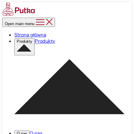
Open main menu
Strona główna
Produkty
Produkty
O nas
O nas