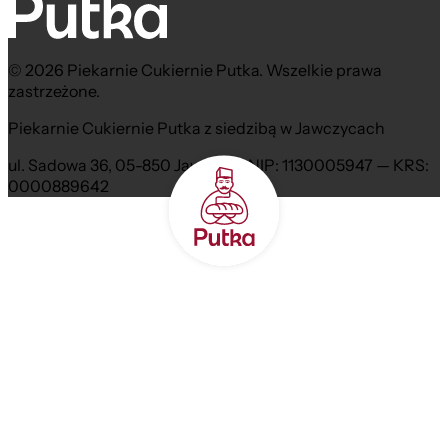
© 2026 Piekarnie Cukiernie Putka. Wszelkie prawa
zastrzeżone.
Piekarnie Cukiernie Putka z siedzibą w Jawczycach
ul. Sadowa 36, 05-850 Jawczyce NIP: 1130005947 — KRS:
0000889642