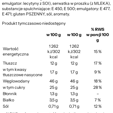
emulgator: lecytyny z SOI), serwatka w proszku (z MLEKA),
substancje spulchniające: E 450, E 500; emulgatory: E 477,
E 471; gluten PSZENNY, sól, aromaty.
Produkt tymczasowo niedostępny
% RWS
w 100 g
w 100 g
w porcji 100
g
1 262
1 262
Wartość
kJ/302
kJ/302
15 %
energetyczna
kcal
kcal
Tłuszcz
12 g
12 g
17 %
w tym kwasy
1,7 g
1,7 g
9 %
tłuszczowe nasycone
Węglowodany
46 g
46 g
18 %
w tym cukry
25 g
25 g
28 %
Błonnik
1,3 g
1,3 g
–
Białko
3,5 g
3,5 g
7 %
Sól
0,71 g
0,71 g
12 %