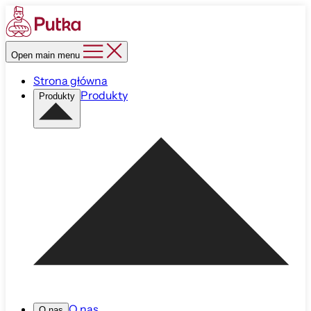
Open main menu
Strona główna
Produkty
Produkty
O nas
O nas