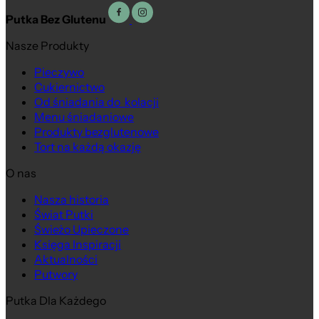
Putka Bez Glutenu
Nasze Produkty
Pieczywo
Cukiernictwo
Od śniadania do kolacji
Menu śniadaniowe
Produkty bezglutenowe
Tort na każdą okazję
O nas
Nasza historia
Świat Putki
Świeżo Upieczone
Księga Inspiracji
Aktualności
Putwory
Putka Dla Każdego