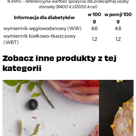
% RWS - referencyjna wartość spożycia dla przeciętnej osoby
dorosłej (8400 kJ/2000 kcal)
w 100
w porcji 100
Informacja dla diabetyków
g
g
wymiennik węglowodanowy (WW)
4,6
4,6
wymiennik białkowo-tłuszczowy
1,2
1,2
(WBT)
Zobacz inne produkty z tej
kategorii