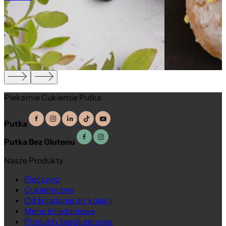
Piekarnie Cukiernie Putka
Putka
Putka Bez Glutenu
Nasze Produkty
Pieczywo
Cukiernictwo
Od śniadania do kolacji
Menu śniadaniowe
Produkty bezglutenowe