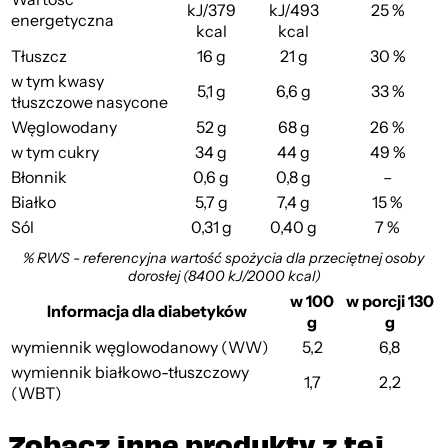
kJ/379
kJ/493
25 %
energetyczna
kcal
kcal
Tłuszcz
16 g
21 g
30 %
w tym kwasy
5,1 g
6,6 g
33 %
tłuszczowe nasycone
Węglowodany
52 g
68 g
26 %
w tym cukry
34 g
44 g
49 %
Błonnik
0,6 g
0,8 g
–
Białko
5,7 g
7,4 g
15 %
Sól
0,31 g
0,40 g
7 %
% RWS - referencyjna wartość spożycia dla przeciętnej osoby
dorosłej (8400 kJ/2000 kcal)
w 100
w porcji 130
Informacja dla diabetyków
g
g
wymiennik węglowodanowy (WW)
5,2
6,8
wymiennik białkowo-tłuszczowy
1,7
2,2
(WBT)
Zobacz inne produkty z tej