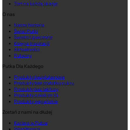
Tort na każdą okazję
O nas
Nasza historia
Świat Putki
Świeżo Upieczone
Księga Inspiracji
Aktualności
Putwory
Putka Dla Każdego
Produkty bezglutenowe
Produkty bez dodatku cukru
Produkty bez laktozy
Produkty o niskim IG
Produkty wegańskie
Zostań z nami na dłużej
Kariera w Putce
Współpraca