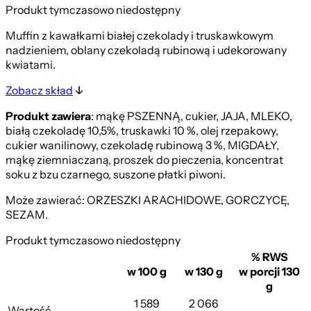
Produkt tymczasowo niedostępny
Muffin z kawałkami białej czekolady i truskawkowym
nadzieniem, oblany czekoladą rubinową i udekorowany
kwiatami.
Zobacz skład
Produkt zawiera
: mąkę PSZENNĄ, cukier, JAJA, MLEKO,
białą czekoladę 10,5%, truskawki 10 %, olej rzepakowy,
cukier wanilinowy, czekoladę rubinową 3 %, MIGDAŁY,
mąkę ziemniaczaną, proszek do pieczenia, koncentrat
soku z bzu czarnego, suszone płatki piwoni.
Może zawierać: ORZESZKI ARACHIDOWE, GORCZYCĘ,
SEZAM.
Produkt tymczasowo niedostępny
% RWS
w 100 g
w 130 g
w porcji 130
g
1 589
2 066
Wartość