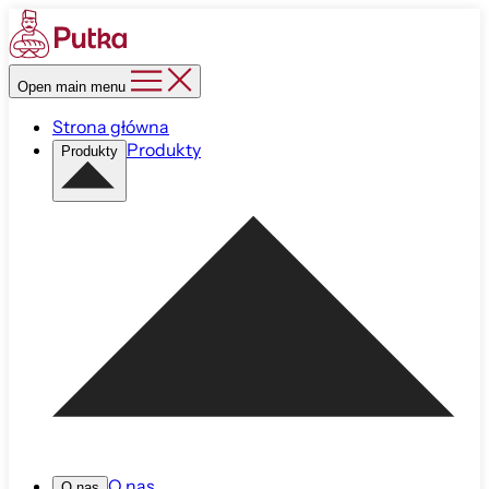
Open main menu
Strona główna
Produkty
Produkty
O nas
O nas