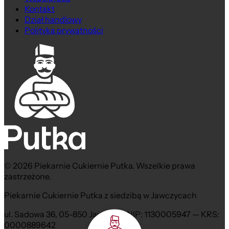
Kontakt
Dział handlowy
Polityka prywatności
© 2026 Piekarnie Cukiernie Putka. Wszelkie prawa
zastrzeżone.
Piekarnie Cukiernie Putka z siedzibą w Jawczycach
ul. Sadowa 36, 05-850 Jawczyce NIP: 1130005947 — KRS:
0000889642