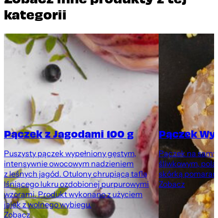
kategorii
Pączek z Jagodami 100 g
Pączek Wy
Puszysty pączek wypełniony gęstym,
Pączek na samyc
intensywnie owocowym nadzieniem
śliwkowym, pola
z leśnych jagód. Otulony chrupiącą taflą
skórką pomarań
lśniącego lukru ozdobionej purpurowymi
Zobacz
wzorami. Produkt wykonano z użyciem
jajek z wolnego wybiegu.
Zobacz