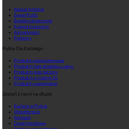
Nasza historia
Świat Putki
Świeżo Upieczone
Księga Inspiracji
Aktualności
Putwory
Putka Dla Każdego
Produkty bezglutenowe
Produkty bez dodatku cukru
Produkty bez laktozy
Produkty o niskim IG
Produkty wegańskie
Zostań z nami na dłużej
Kariera w Putce
Współpraca
Kontakt
Dział handlowy