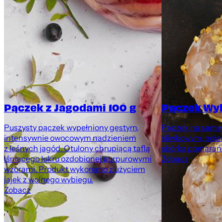
Pączek z Jagodami 100 g
Pączek Wy
Puszysty pączek wypełniony gęstym,
Pączek na samyc
intensywnie owocowym nadzieniem
śliwkowym, pola
z leśnych jagód. Otulony chrupiącą taflą
skórką pomarań
lśniącego lukru ozdobionej purpurowymi
Zobacz
wzorami. Produkt wykonano z użyciem
jajek z wolnego wybiegu.
Zobacz