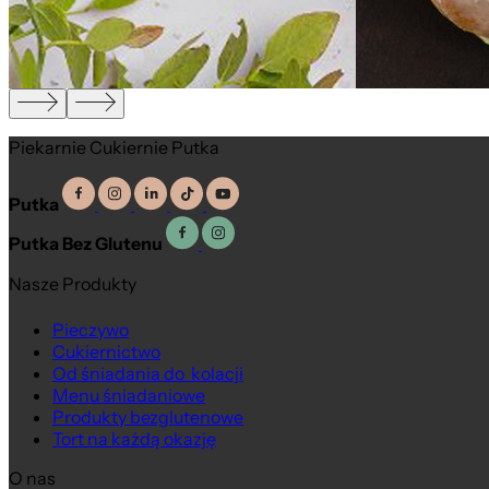
Piekarnie Cukiernie Putka
Putka
Putka Bez Glutenu
Nasze Produkty
Pieczywo
Cukiernictwo
Od śniadania do kolacji
Menu śniadaniowe
Produkty bezglutenowe
Tort na każdą okazję
O nas