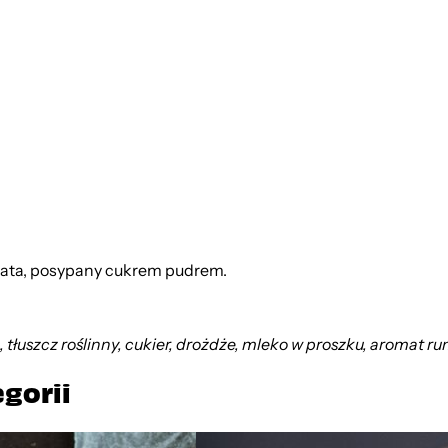
ta, posypany cukrem pudrem.
łuszcz roślinny, cukier, drożdże, mleko w proszku, aromat rum
egorii