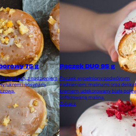
borowy 75 g
Pączek DUO 95 g
h żółtkach, z nadzieniem
Pączek wypełniony podwójnym
ny lukrem i posypany
nadzieniem: malinami oraz delik
czową.
kremem, udekorowany białą polew
liofilizowaną maliną.
Zobacz