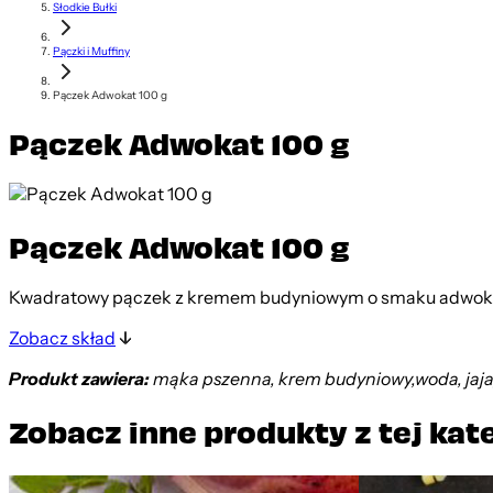
Słodkie Bułki
Pączki i Muffiny
Pączek Adwokat 100 g
Pączek Adwokat 100 g
Pączek Adwokat 100 g
Kwadratowy pączek z kremem budyniowym o smaku adwoka
Zobacz skład
Produkt zawiera:
mąka pszenna, krem budyniowy,woda, jaja, t
Zobacz inne produkty z tej kat