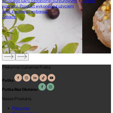
lśniącego lukru ozdobionej purpurowymi
Zobacz
wzorami. Produkt wykonano z użyciem
jajek z wolnego wybiegu.
Zobacz
Piekarnie Cukiernie Putka
Putka
Putka Bez Glutenu
Nasze Produkty
Pieczywo