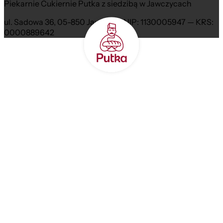
Piekarnie Cukiernie Putka z siedzibą w Jawczycach
ul. Sadowa 36, 05-850 Jawczyce NIP: 1130005947 — KRS:
0000889642