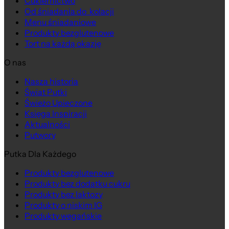
Cukiernictwo
Od śniadania do kolacji
Menu śniadaniowe
Produkty bezglutenowe
Tort na każdą okazję
O nas
Nasza historia
Świat Putki
Świeżo Upieczone
Księga Inspiracji
Aktualności
Putwory
Putka Dla Każdego
Produkty bezglutenowe
Produkty bez dodatku cukru
Produkty bez laktozy
Produkty o niskim IG
Produkty wegańskie