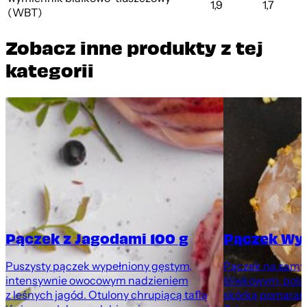
1,9
1,7
(WBT)
Zobacz inne produkty z tej
kategorii
Pączek z Jagodami 100 g
Pączek Wy
Puszysty pączek wypełniony gęstym,
Pączek na samyc
intensywnie owocowym nadzieniem
śliwkowym, pola
z leśnych jagód. Otulony chrupiącą taflą
skórką pomarań