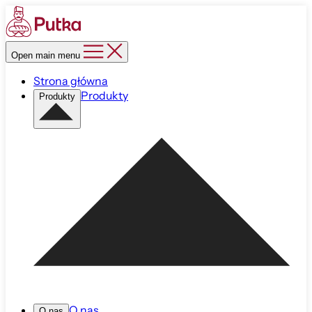
Open main menu
Strona główna
Produkty
Produkty
O nas
O nas