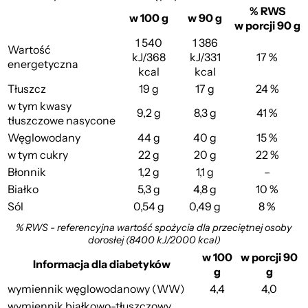
% RWS
w 100 g
w 90 g
w porcji 90 g
1 540
1 386
Wartość
kJ/368
kJ/331
17 %
energetyczna
kcal
kcal
Tłuszcz
19 g
17 g
24 %
w tym kwasy
9,2 g
8,3 g
41 %
tłuszczowe nasycone
Węglowodany
44 g
40 g
15 %
w tym cukry
22 g
20 g
22 %
Błonnik
1,2 g
1,1 g
–
Białko
5,3 g
4,8 g
10 %
Sól
0,54 g
0,49 g
8 %
% RWS - referencyjna wartość spożycia dla przeciętnej osoby
dorosłej (8400 kJ/2000 kcal)
w 100
w porcji 90
Informacja dla diabetyków
g
g
wymiennik węglowodanowy (WW)
4,4
4,0
wymiennik białkowo-tłuszczowy