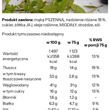
Produkt zawiera:
mąkę PSZENNĄ, nadzienie różane 18 %,
cukier, żółtka JAJ, oleje roślinne, MIGDAŁY, drożdże, sól.
Produkt tymczasowo niedostępny
% RWS
w 100 g
w 75 g
w porcji 75 g
1 497
1 123
Wartość
kJ/358
kJ/268
13 %
energetyczna
kcal
kcal
Tłuszcz
18 g
14 g
19 %
w tym kwasy
3,5 g
2,6 g
13 %
tłuszczowe nasycone
Węglowodany
41 g
31 g
12 %
w tym cukry
16 g
12 g
13 %
Błonnik
1,6 g
1,2 g
–
Białko
6,3 g
4,7 g
9 %
z Jagodami 100g
Sól
0,42 g
0,32 g
5 %