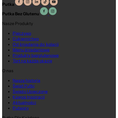
Putka
Putka Bez Glutenu
Nasze Produkty
Pieczywo
Cukiernictwo
Od śniadania do kolacji
Menu śniadaniowe
Produkty bezglutenowe
Tort na każdą okazję
O nas
Nasza historia
Świat Putki
Świeżo Upieczone
Księga Inspiracji
Aktualności
Putwory
Putka Dla Każdego