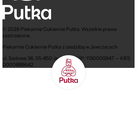
© 2026 Piekarnie Cukiernie Putka. Wszelkie prawa
zastrzeżone.
Piekarnie Cukiernie Putka z siedzibą w Jawczycach
ul. Sadowa 36, 05-850 Jawczyce NIP: 1130005947 — KRS:
0000889642