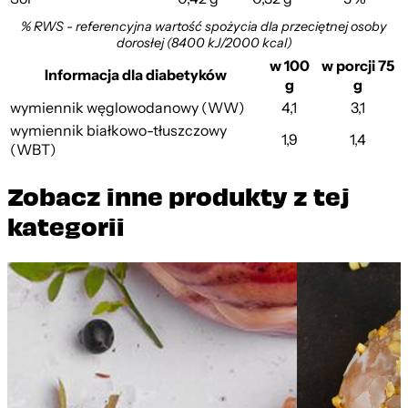
% RWS - referencyjna wartość spożycia dla przeciętnej osoby
dorosłej (8400 kJ/2000 kcal)
w 100
w porcji 75
Informacja dla diabetyków
g
g
wymiennik węglowodanowy (WW)
4,1
3,1
wymiennik białkowo-tłuszczowy
1,9
1,4
(WBT)
Zobacz inne produkty z tej
kategorii