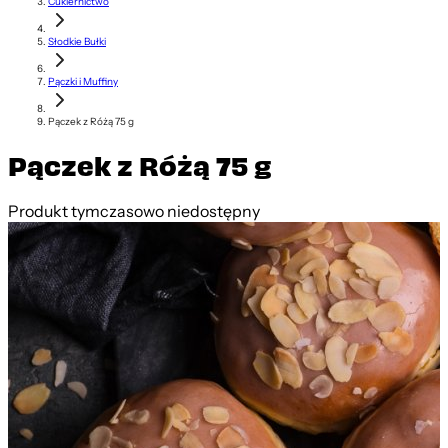
Cukiernictwo
Słodkie Bułki
Pączki i Muffiny
Pączek z Różą 75 g
Pączek z Różą 75 g
Produkt tymczasowo niedostępny