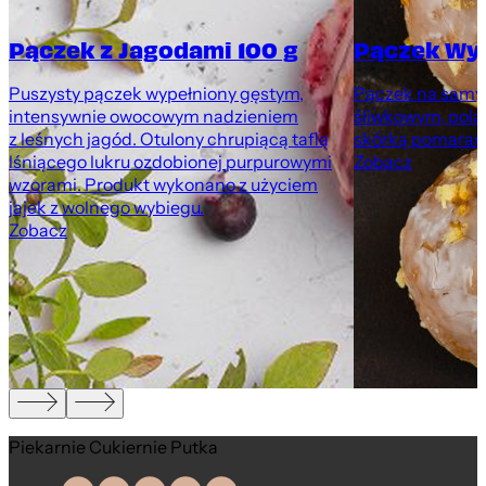
Pączek z Jagodami 100 g
Pączek Wy
Puszysty pączek wypełniony gęstym,
Pączek na samyc
intensywnie owocowym nadzieniem
śliwkowym, pola
z leśnych jagód. Otulony chrupiącą taflą
skórką pomarań
lśniącego lukru ozdobionej purpurowymi
Zobacz
wzorami. Produkt wykonano z użyciem
jajek z wolnego wybiegu.
Zobacz
Piekarnie Cukiernie Putka