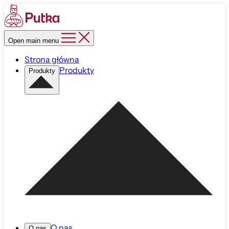
Open main menu
Strona główna
Produkty
Produkty
O nas
O nas