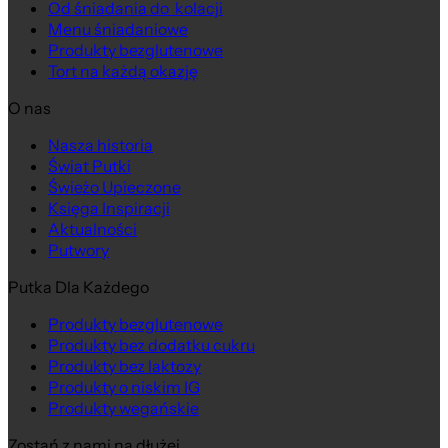
Od śniadania do kolacji
Menu śniadaniowe
Produkty bezglutenowe
Tort na każdą okazję
O nas
Nasza historia
Świat Putki
Świeżo Upieczone
Księga Inspiracji
Aktualności
Putwory
Putka Dla Każdego
Produkty bezglutenowe
Produkty bez dodatku cukru
Produkty bez laktozy
Produkty o niskim IG
Produkty wegańskie
Zostań z nami na dłużej