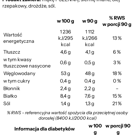
rzepakowy, drożdże, sól.
% RWS
w 100 g
w 90 g
w porcji 90 g
1 236
1 112
Wartość
kJ/295
kJ/266
13 %
energetyczna
kcal
kcal
Tłuszcz
4,6 g
4,1 g
6 %
w tym kwasy
0,6 g
0,5 g
3 %
tłuszczowe nasycone
Węglowodany
53 g
48 g
18 %
w tym cukry
0,4 g
0,4 g
0 %
Błonnik
2,4 g
2,2 g
–
Białko
8,4 g
7,6 g
15 %
Sól
1,4 g
1,3 g
21 %
% RWS - referencyjna wartość spożycia dla przeciętnej osoby
dorosłej (8400 kJ/2000 kcal)
w 100
w porcji 90
Informacja dla diabetyków
g
g