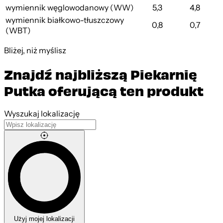
wymiennik węglowodanowy (WW)
5,3
4,8
wymiennik białkowo-tłuszczowy
0,8
0,7
(WBT)
Bliżej, niż myślisz
Znajdź najbliższą Piekarnię
Putka oferującą ten produkt
Leaflet
|
©
OpenStreetMap
contributors
Wyszukaj lokalizację
Użyj mojej lokalizacji