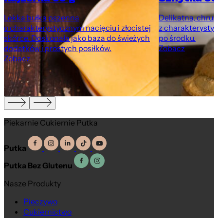
Lekka bułka pszenna
Delikatna, chru
o charakterystycznym nacięciu i złocistej
z charakteryst
m
skórce. Doskonała jako baza do świeżych
po środku.
dodatków i prostych posiłków.
Zobacz
Zobacz
Piekarnie Cukiernie Putka
Putka
Putka Bez Glutenu
Nasze Produkty
Pieczywo
Cukiernictwo