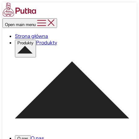
Open main menu
Strona główna
Produkty
Produkty
O nas
O nas