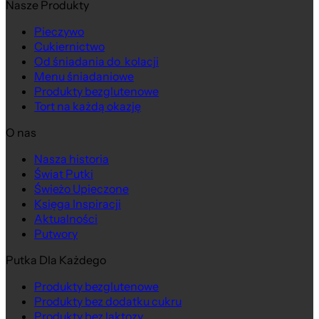
Nasze Produkty
Pieczywo
Cukiernictwo
Od śniadania do kolacji
Menu śniadaniowe
Produkty bezglutenowe
Tort na każdą okazję
O nas
Nasza historia
Świat Putki
Świeżo Upieczone
Księga Inspiracji
Aktualności
Putwory
Putka Dla Każdego
Produkty bezglutenowe
Produkty bez dodatku cukru
Produkty bez laktozy