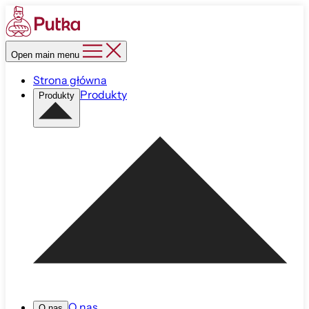
Open main menu
Strona główna
Produkty
Produkty
O nas
O nas