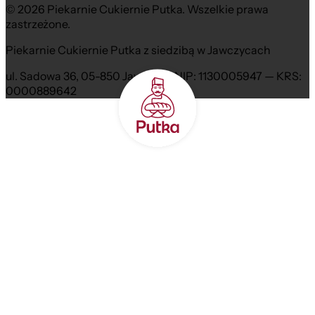
© 2026 Piekarnie Cukiernie Putka. Wszelkie prawa
zastrzeżone.
Piekarnie Cukiernie Putka z siedzibą w Jawczycach
ul. Sadowa 36, 05-850 Jawczyce NIP: 1130005947 — KRS:
0000889642