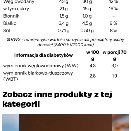
Węglowodany
43 g
30 g
12 %
w tym cukry
21 g
15 g
16 %
Błonnik
1,5 g
1,0 g
–
Białko
6,4 g
4,5 g
9 %
Sól
0,71 g
0,50 g
8 %
BEZGLUTENOWE Rogali...
% RWS - referencyjna wartość spożycia dla przeciętnej osoby
dorosłej (8400 kJ/2000 kcal)
w 100
w porcji 70
Informacja dla diabetyków
g
g
wymiennik węglowodanowy (WW)
4,3
3,0
wymiennik białkowo-tłuszczowy
2,8
1,9
(WBT)
Zobacz inne produkty z tej
kategorii