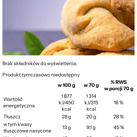
Brak składników do wyświetlenia.
Produkt tymczasowo niedostępny
% RWS
w 100 g
w 70 g
w porcji 70 g
1 877
1 314
Wartość
kJ/450
kJ/315
16 %
energetyczna
kcal
kcal
Tłuszcz
28 g
20 g
28 %
w tym kwasy
13 g
9,1 g
45 %
tłuszczowe nasycone