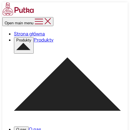
Open main menu
Strona główna
Produkty
Produkty
O nas
O nas