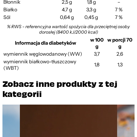
Błonnik
2,5 g
1,8 g
–
Białko
4,7 g
3,3 g
7 %
Sól
0,64 g
0,45 g
7 %
% RWS - referencyjna wartość spożycia dla przeciętnej osoby
dorosłej (8400 kJ/2000 kcal)
w 100
w porcji 70
Informacja dla diabetyków
g
g
wymiennik węglowodanowy (WW)
3,7
2,6
wymiennik białkowo-tłuszczowy
1,8
1,3
(WBT)
Zobacz inne produkty z tej
kategorii