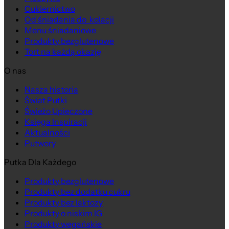
Cukiernictwo
Od śniadania do kolacji
Menu śniadaniowe
Produkty bezglutenowe
Tort na każdą okazję
O nas
Nasza historia
Świat Putki
Świeżo Upieczone
Księga Inspiracji
Aktualności
Putwory
Putka Dla Każdego
Produkty bezglutenowe
Produkty bez dodatku cukru
Produkty bez laktozy
Produkty o niskim IG
Produkty wegańskie