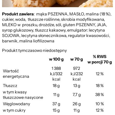
Produkt zawiera
: mąka PSZENNA, MASŁO, malina (18 %),
cukier, woda, tłuszcze roślinne, skrobia modyfikowana,
MLEKO w proszku, drożdże, sól, gluten PSZENNY, JAJA,
syrop glukozowy, tłuszcz kakaowy, emulgator: lecytyna
SOJOWA, lecytyna słonecznikowa, regulator kwasowości,
barwnik, malina liofilizowna
Produkt tymczasowo niedostępny
% RWS
w 100 g
w 70 g
w porcji 70 g
1 388
972
Wartość
kJ/332
kJ/232
12 %
energetyczna
kcal
kcal
Tłuszcz
18 g
13 g
18 %
w tym kwasy
11 g
7,7 g
38 %
tłuszczowe nasycone
Kruche
Węglowodany
37 g
26 g
10 %
w tym cukry
15 g
11 g
12 %