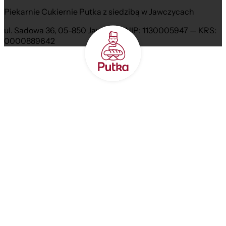
Piekarnie Cukiernie Putka z siedzibą w Jawczycach
ul. Sadowa 36, 05-850 Jawczyce NIP: 1130005947 — KRS:
0000889642