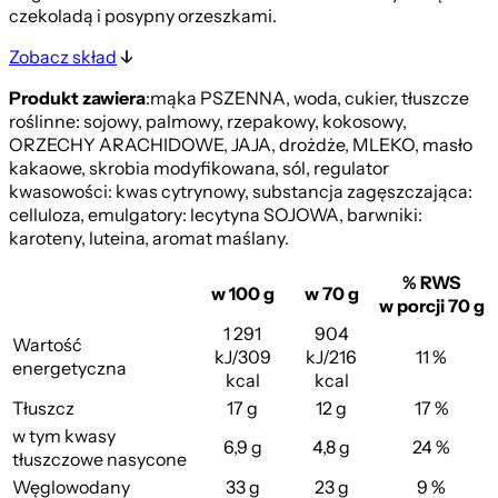
czekoladą i posypny orzeszkami.
Zobacz skład
Produkt zawiera
:mąka PSZENNA, woda, cukier, tłuszcze
roślinne: sojowy, palmowy, rzepakowy, kokosowy,
ORZECHY ARACHIDOWE, JAJA, drożdże, MLEKO, masło
kakaowe, skrobia modyfikowana, sól, regulator
kwasowości: kwas cytrynowy, substancja zagęszczająca:
celluloza, emulgatory: lecytyna SOJOWA, barwniki:
karoteny, luteina, aromat maślany.
% RWS
w 100 g
w 70 g
w porcji 70 g
1 291
904
Wartość
kJ/309
kJ/216
11 %
energetyczna
kcal
kcal
Tłuszcz
17 g
12 g
17 %
w tym kwasy
6,9 g
4,8 g
24 %
tłuszczowe nasycone
Węglowodany
33 g
23 g
9 %