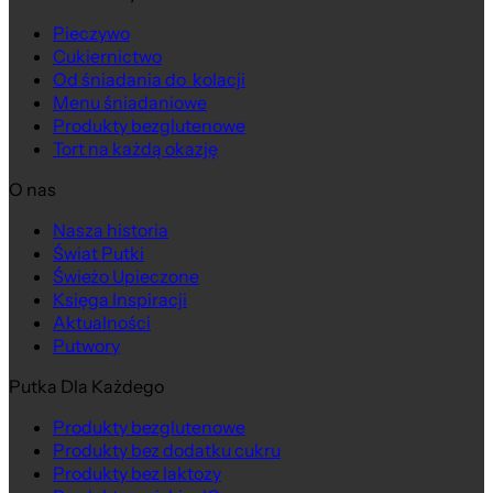
Pieczywo
Cukiernictwo
Od śniadania do kolacji
Menu śniadaniowe
Produkty bezglutenowe
Tort na każdą okazję
O nas
Nasza historia
Świat Putki
Świeżo Upieczone
Księga Inspiracji
Aktualności
Putwory
Putka Dla Każdego
Produkty bezglutenowe
Produkty bez dodatku cukru
Produkty bez laktozy