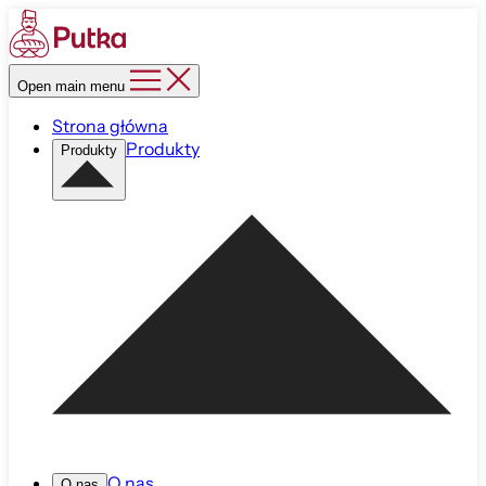
Open main menu
Strona główna
Produkty
Produkty
O nas
O nas