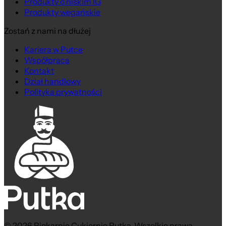
Produkty o niskim IG
Produkty wegańskie
Zostań z nami na dłużej
Kariera w Putce
Współpraca
Kontakt
Dział handlowy
Polityka prywatności
© 2026 Piekarnie Cukiernie Putka. Wszelkie prawa