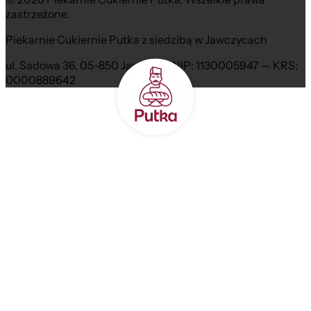
zastrzeżone.
Piekarnie Cukiernie Putka z siedzibą w Jawczycach
ul. Sadowa 36, 05-850 Jawczyce NIP: 1130005947 — KRS:
0000889642