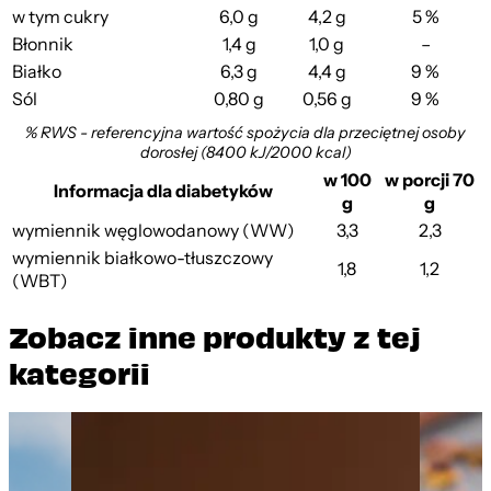
w tym cukry
6,0 g
4,2 g
5 %
Błonnik
1,4 g
1,0 g
–
Białko
6,3 g
4,4 g
9 %
Sól
0,80 g
0,56 g
9 %
% RWS - referencyjna wartość spożycia dla przeciętnej osoby
dorosłej (8400 kJ/2000 kcal)
w 100
w porcji 70
Informacja dla diabetyków
g
g
wymiennik węglowodanowy (WW)
3,3
2,3
wymiennik białkowo-tłuszczowy
1,8
1,2
(WBT)
Zobacz inne produkty z tej
kategorii