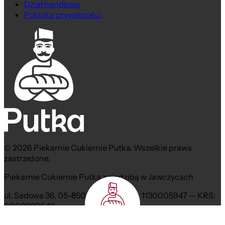
Dział handlowy
Polityka prywatności
© 2026 Piekarnie Cukiernie Putka. Wszelkie prawa
zastrzeżone.
Piekarnie Cukiernie Putka z siedzibą w Jawczycach
ul. Sadowa 36, 05-850 Jawczyce NIP: 1130005947 — KRS:
0000889642