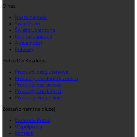
O nas
Nasza historia
Świat Putki
Świeżo Upieczone
Księga Inspiracji
Aktualności
Putwory
Putka Dla Każdego
Produkty bezglutenowe
Produkty bez dodatku cukru
Produkty bez laktozy
Produkty o niskim IG
Produkty wegańskie
Zostań z nami na dłużej
Kariera w Putce
Współpraca
Kontakt