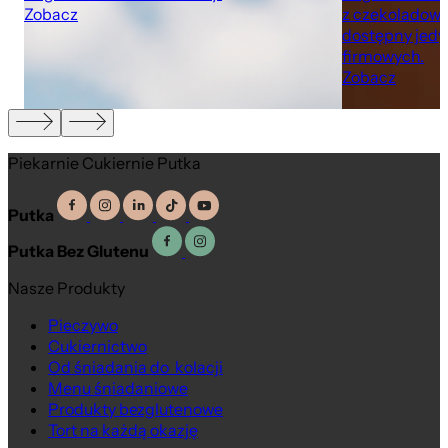
Zobacz
z czekoladow
dostępny jedy
firmowych.
Zobacz
Piekarnie Cukiernie Putka
Putka
Putka Bez Glutenu
Nasze Produkty
Pieczywo
Cukiernictwo
Od śniadania do kolacji
Menu śniadaniowe
Produkty bezglutenowe
Tort na każdą okazję