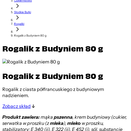
Cukiernictwo
Słodkie Bułki
Rogaliki
Rogalik z Budyniem 80 g
Rogalik z Budyniem 80 g
Rogalik z Budyniem 80 g
Rogalik z ciasta półfrancuskiego z budyniowym
nadzieniem.
Zobacz skład
Produkt zawiera:
mąka
pszenna
, krem budyniowy (cukier,
serwatka w proszku (z
mleka
),
mleko
w proszku,
stabilizatory: E 340 (ii), E 322 (ii), E 452 (i), sól, substancje