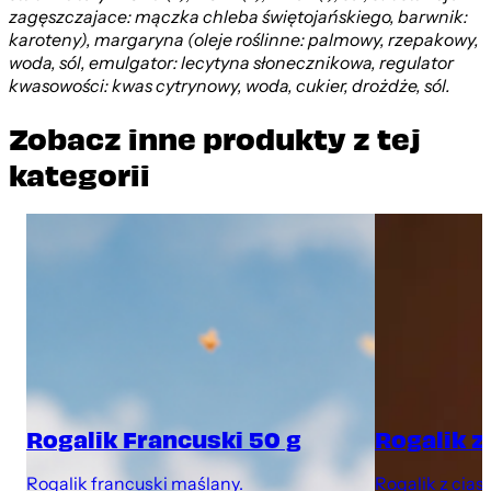
zagęszczajace: mączka chleba świętojańskiego, barwnik:
karoteny), margaryna (oleje roślinne: palmowy, rzepakowy,
woda, sól, emulgator: lecytyna słonecznikowa, regulator
kwasowości: kwas cytrynowy, woda, cukier, drożdże, sól.
Zobacz inne produkty z tej
kategorii
Rogalik Francuski 50 g
Rogalik z
Rogalik francuski maślany.
Rogalik z cias