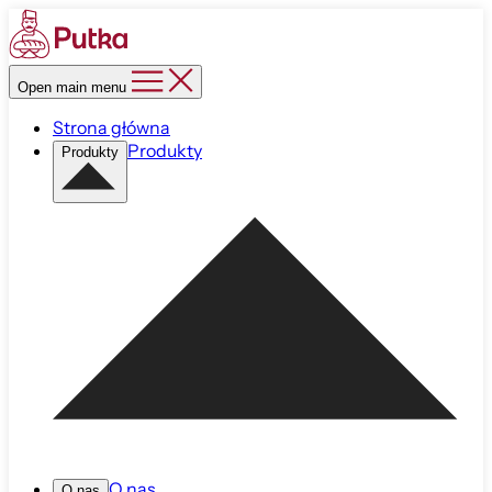
Open main menu
Strona główna
Produkty
Produkty
O nas
O nas