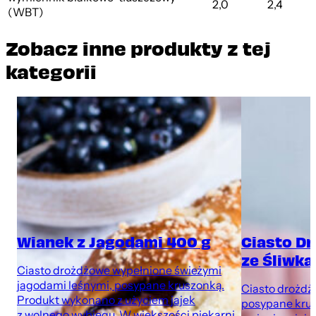
2,0
2,4
(WBT)
Zobacz inne produkty z tej
kategorii
Wianek z Jagodami 400 g
Ciasto D
ze Śliwka
Ciasto drożdżowe wypełnione świeżymi
jagodami leśnymi, posypane kruszonką.
Ciasto drożdżo
Produkt wykonano z użyciem jajek
posypane kru
z wolnego wybiegu. W większości piekarni