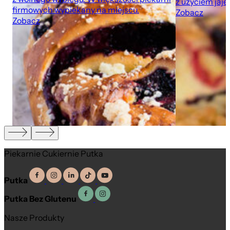
z użyciem jaje
firmowych wypiekany na miejscu.
Zobacz
Zobacz
Piekarnie Cukiernie Putka
Putka
Putka Bez Glutenu
Nasze Produkty