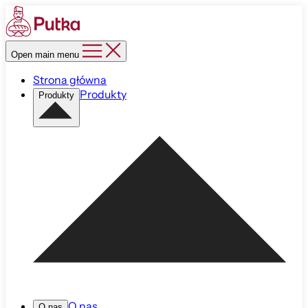
Open main menu
Strona główna
Produkty
Produkty
O nas
O nas