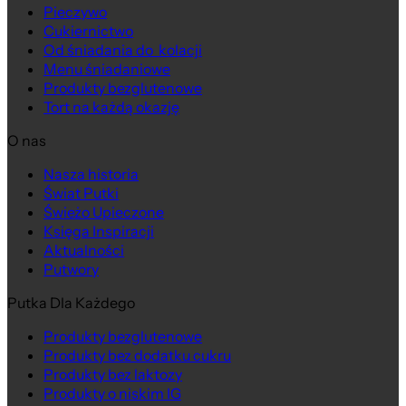
Pieczywo
Cukiernictwo
Od śniadania do kolacji
Menu śniadaniowe
Produkty bezglutenowe
Tort na każdą okazję
O nas
Nasza historia
Świat Putki
Na wagę
Świeżo Upieczone
Księga Inspiracji
Aktualności
Putwory
Putka Dla Każdego
Produkty bezglutenowe
Produkty bez dodatku cukru
Produkty bez laktozy
Produkty o niskim IG