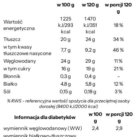
w 100 g
w 120 g
w porcji 120
g
1 225
1 470
Wartość
kJ/293
kJ/351
18 %
energetyczna
kcal
kcal
Tłuszcz
20 g
24 g
34 %
w tym kwasy
7,7 g
9,2 g
46 %
tłuszczowe nasycone
Węglowodany
24 g
29 g
11 %
w tym cukry
16 g
19 g
21 %
Błonnik
0,3 g
0,4 g
–
Białko
4,8 g
5,8 g
12 %
Sól
0,15 g
0,18 g
3 %
% RWS - referencyjna wartość spożycia dla przeciętnej osoby
dorosłej (8400 kJ/2000 kcal)
w 100
w porcji 120
Informacja dla diabetyków
g
g
wymiennik węglowodanowy (WW)
2,4
2,9
wymiennik białkowo-tłuszczowy