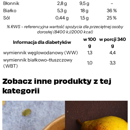
Błonnik
2,8 g
9,5 g
–
Białko
5,3 g
18 g
36 %
Sól
0,44 g
1,5 g
25 %
% RWS - referencyjna wartość spożycia dla przeciętnej osoby
dorosłej (8400 kJ/2000 kcal)
w 100
w porcji 340
Informacja dla diabetyków
g
g
wymiennik węglowodanowy (WW)
1,3
4,4
wymiennik białkowo-tłuszczowy
1,0
3,3
(WBT)
Zobacz inne produkty z tej
kategorii