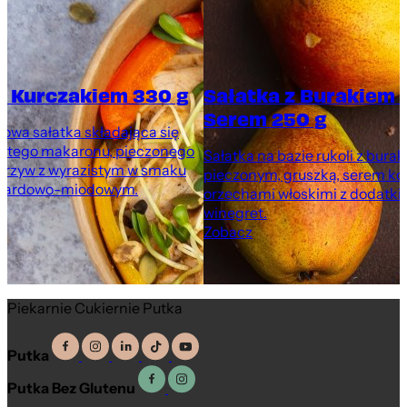
z Kurczakiem 330 g
Sałatka z Burakiem 
Serem 250 g
rowa sałatka składająca się
nistego makaronu, pieczonego
Sałatka na bazie rukoli z bura
warzyw z wyrazistym w smaku
pieczonym, gruszką, serem ko
tardowo-miodowym.
orzechami włoskimi z dodatki
winegret.
Zobacz
Piekarnie Cukiernie Putka
Putka
Putka Bez Glutenu