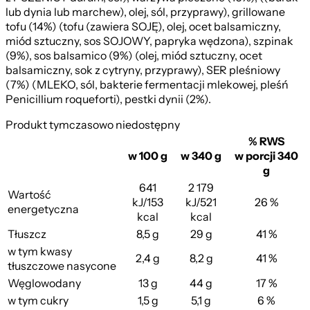
lub dynia lub marchew), olej, sól, przyprawy), grillowane
tofu (14%) (tofu (zawiera SOJĘ), olej, ocet balsamiczny,
miód sztuczny, sos SOJOWY, papryka wędzona), szpinak
(9%), sos balsamico (9%) (olej, miód sztuczny, ocet
balsamiczny, sok z cytryny, przyprawy), SER pleśniowy
(7%) (MLEKO, sól, bakterie fermentacji mlekowej, pleśń
Penicillium roqueforti), pestki dynii (2%).
Produkt tymczasowo niedostępny
% RWS
w 100 g
w 340 g
w porcji 340
g
641
2 179
Wartość
kJ/153
kJ/521
26 %
energetyczna
kcal
kcal
Caprese
Tłuszcz
8,5 g
29 g
41 %
w tym kwasy
2,4 g
8,2 g
41 %
tłuszczowe nasycone
Węglowodany
13 g
44 g
17 %
w tym cukry
1,5 g
5,1 g
6 %