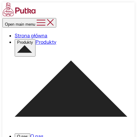
Open main menu
Strona główna
Produkty
Produkty
O nas
O nas