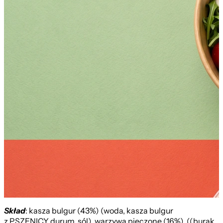
Skład
: kasza bulgur (43%) (woda, kasza bulgur
z PSZENICY durum, sól), warzywa pieczone (16%), ((burak