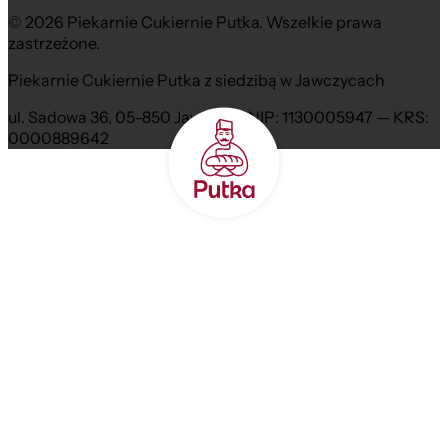
© 2026 Piekarnie Cukiernie Putka. Wszelkie prawa
zastrzeżone.
Piekarnie Cukiernie Putka z siedzibą w Jawczycach
ul. Sadowa 36, 05-850 Jawczyce NIP: 1130005947 — KRS:
0000889642