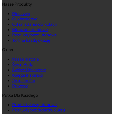
Nasze Produkty
Pieczywo
Cukiernictwo
Od śniadania do kolacji
Menu śniadaniowe
Produkty bezglutenowe
Tort na każdą okazję
O nas
Nasza historia
Świat Putki
Świeżo Upieczone
Księga Inspiracji
Aktualności
Putwory
Putka Dla Każdego
Produkty bezglutenowe
Produkty bez dodatku cukru