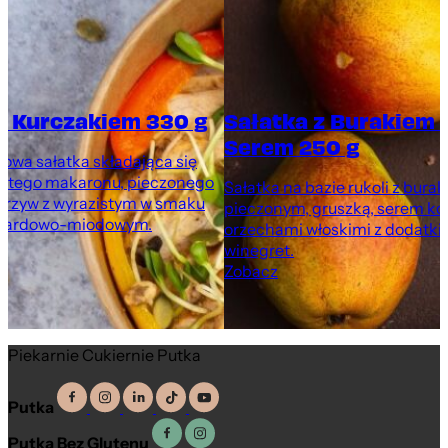
z Kurczakiem 330 g
Sałatka z Burakiem 
Serem 250 g
rowa sałatka składająca się
nistego makaronu, pieczonego
Sałatka na bazie rukoli z bura
warzyw z wyrazistym w smaku
pieczonym, gruszką, serem ko
tardowo-miodowym.
orzechami włoskimi z dodatki
winegret.
Zobacz
Piekarnie Cukiernie Putka
Putka
Putka Bez Glutenu