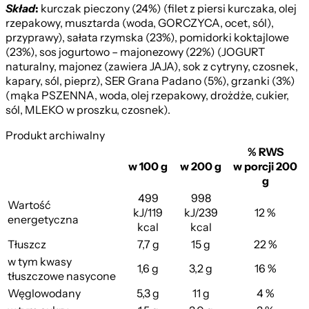
Skład
:
kurczak pieczony (24%) (filet z piersi kurczaka, olej
rzepakowy, musztarda (woda, GORCZYCA, ocet, sól),
przyprawy), sałata rzymska (23%), pomidorki koktajlowe
(23%), sos jogurtowo – majonezowy (22%) (JOGURT
naturalny, majonez (zawiera JAJA), sok z cytryny, czosnek,
kapary, sól, pieprz), SER Grana Padano (5%), grzanki (3%)
(mąka PSZENNA, woda, olej rzepakowy, drożdże, cukier,
sól, MLEKO w proszku, czosnek).
Produkt archiwalny
% RWS
w 100 g
w 200 g
w porcji 200
g
499
998
Wartość
kJ/119
kJ/239
12 %
energetyczna
kcal
kcal
Tłuszcz
7,7 g
15 g
22 %
w tym kwasy
1,6 g
3,2 g
16 %
tłuszczowe nasycone
Węglowodany
5,3 g
11 g
4 %