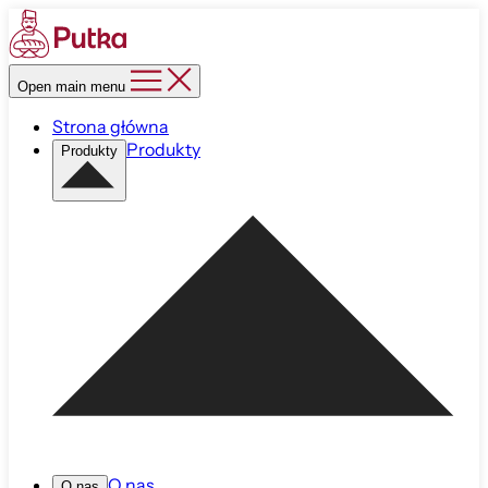
Open main menu
Strona główna
Produkty
Produkty
O nas
O nas