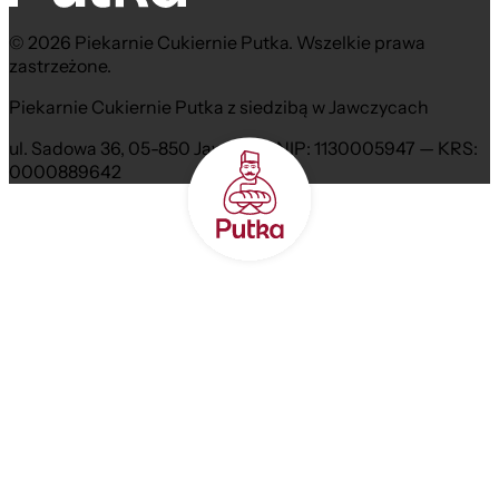
© 2026 Piekarnie Cukiernie Putka. Wszelkie prawa
zastrzeżone.
Piekarnie Cukiernie Putka z siedzibą w Jawczycach
ul. Sadowa 36, 05-850 Jawczyce NIP: 1130005947 — KRS:
0000889642