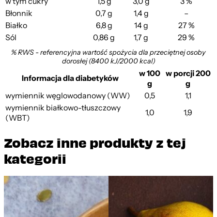
w tym cukry
1,5 g
3,0 g
3 %
Błonnik
0,7 g
1,4 g
–
Białko
6,8 g
14 g
27 %
Sól
0,86 g
1,7 g
29 %
% RWS - referencyjna wartość spożycia dla przeciętnej osoby
dorosłej (8400 kJ/2000 kcal)
w 100
w porcji 200
Informacja dla diabetyków
g
g
wymiennik węglowodanowy (WW)
0,5
1,1
wymiennik białkowo-tłuszczowy
1,0
1,9
(WBT)
Zobacz inne produkty z tej
kategorii