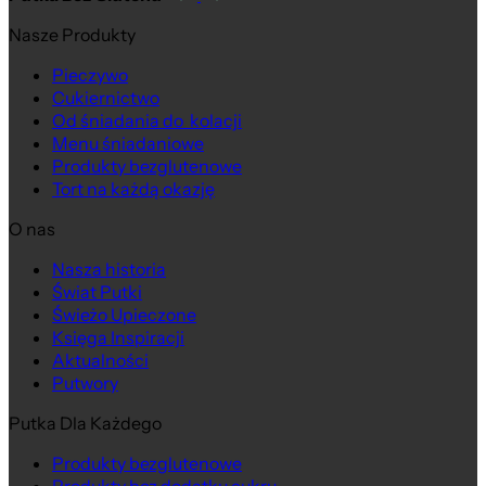
Nasze Produkty
Pieczywo
Cukiernictwo
Od śniadania do kolacji
Menu śniadaniowe
Produkty bezglutenowe
Tort na każdą okazję
O nas
Nasza historia
Świat Putki
Świeżo Upieczone
Księga Inspiracji
Aktualności
Putwory
Putka Dla Każdego
Produkty bezglutenowe