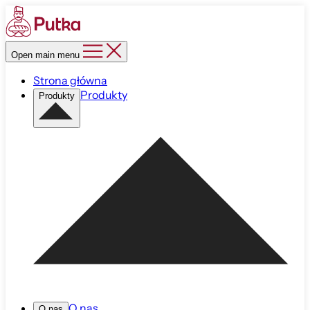
Open main menu
Strona główna
Produkty
Produkty
O nas
O nas