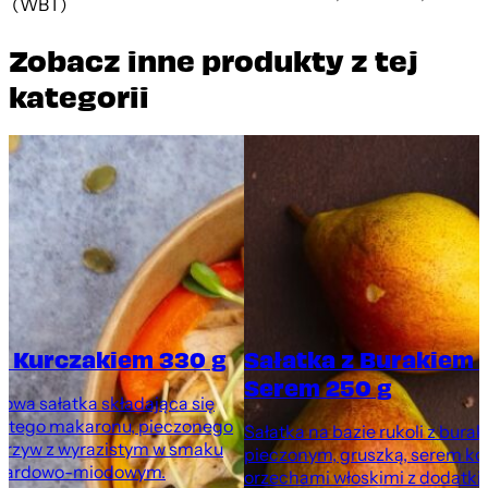
(WBT)
Zobacz inne produkty z tej
kategorii
z Kurczakiem 330 g
Sałatka z Burakiem 
Serem 250 g
rowa sałatka składająca się
nistego makaronu, pieczonego
Sałatka na bazie rukoli z bura
warzyw z wyrazistym w smaku
pieczonym, gruszką, serem ko
tardowo-miodowym.
orzechami włoskimi z dodatki