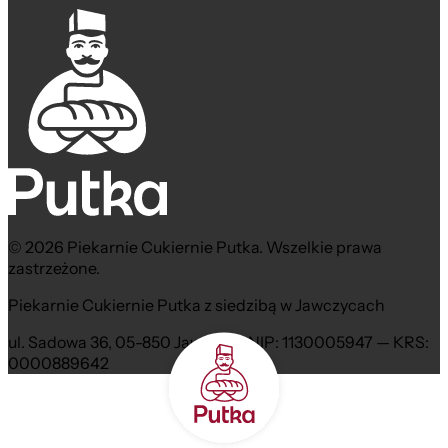
© 2026 Piekarnie Cukiernie Putka. Wszelkie prawa
zastrzeżone.
Piekarnie Cukiernie Putka z siedzibą w Jawczycach
ul. Sadowa 36, 05-850 Jawczyce NIP: 1130005947 — KRS:
0000889642