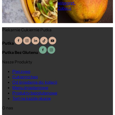
winegret.
Zobacz
Piekarnie Cukiernie Putka
Putka
Putka Bez Glutenu
Nasze Produkty
Pieczywo
Cukiernictwo
Od śniadania do kolacji
Menu śniadaniowe
Produkty bezglutenowe
Tort na każdą okazję
O nas