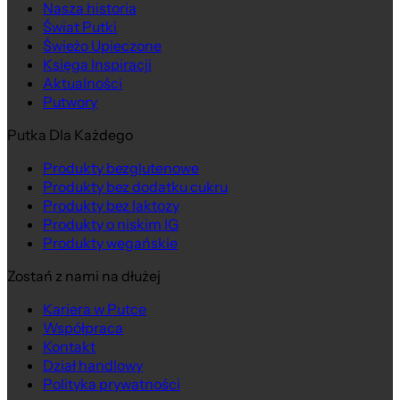
Nasza historia
Świat Putki
Świeżo Upieczone
Księga Inspiracji
Aktualności
Putwory
Putka Dla Każdego
Produkty bezglutenowe
Produkty bez dodatku cukru
Produkty bez laktozy
Produkty o niskim IG
Produkty wegańskie
Zostań z nami na dłużej
Kariera w Putce
Współpraca
Kontakt
Dział handlowy
Polityka prywatności