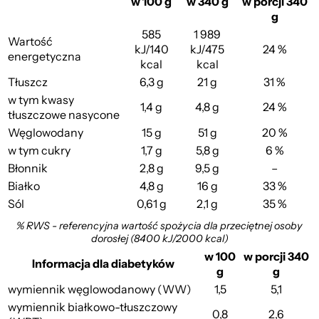
w 100 g
w 340 g
w porcji 340
g
585
1 989
Wartość
kJ/140
kJ/475
24 %
energetyczna
kcal
kcal
Tłuszcz
6,3 g
21 g
31 %
w tym kwasy
1,4 g
4,8 g
24 %
tłuszczowe nasycone
Węglowodany
15 g
51 g
20 %
w tym cukry
1,7 g
5,8 g
6 %
Błonnik
2,8 g
9,5 g
–
Białko
4,8 g
16 g
33 %
Sól
0,61 g
2,1 g
35 %
% RWS - referencyjna wartość spożycia dla przeciętnej osoby
dorosłej (8400 kJ/2000 kcal)
w 100
w porcji 340
Informacja dla diabetyków
g
g
wymiennik węglowodanowy (WW)
1,5
5,1
wymiennik białkowo-tłuszczowy
0,8
2,6