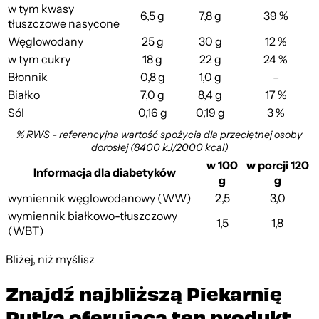
w tym kwasy
6,5 g
7,8 g
39 %
tłuszczowe nasycone
Węglowodany
25 g
30 g
12 %
w tym cukry
18 g
22 g
24 %
Błonnik
0,8 g
1,0 g
–
Białko
7,0 g
8,4 g
17 %
Sól
0,16 g
0,19 g
3 %
% RWS - referencyjna wartość spożycia dla przeciętnej osoby
dorosłej (8400 kJ/2000 kcal)
w 100
w porcji 120
Informacja dla diabetyków
g
g
wymiennik węglowodanowy (WW)
2,5
3,0
wymiennik białkowo-tłuszczowy
1,5
1,8
(WBT)
Bliżej, niż myślisz
Znajdź najbliższą Piekarnię
Putka oferującą ten produkt