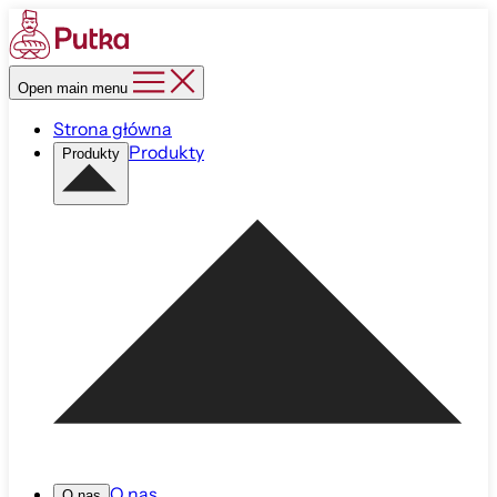
Open main menu
Strona główna
Produkty
Produkty
O nas
O nas