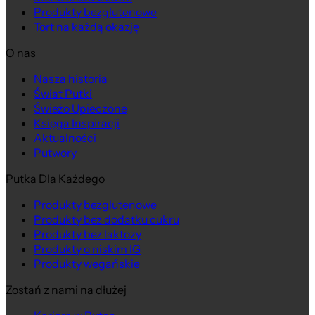
Produkty bezglutenowe
Tort na każdą okazję
O nas
Nasza historia
Na wagę
Świat Putki
Świeżo Upieczone
Księga Inspiracji
Aktualności
Putwory
Putka Dla Każdego
Produkty bezglutenowe
Produkty bez dodatku cukru
Produkty bez laktozy
Produkty o niskim IG
Produkty wegańskie
Zostań z nami na dłużej