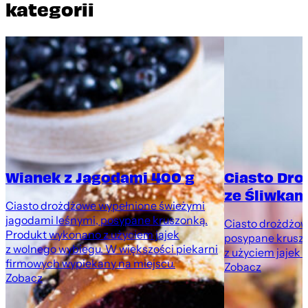
kategorii
Wianek z Jagodami 400 g
Ciasto Dr
ze Śliwkami
Ciasto drożdżowe wypełnione świeżymi
jagodami leśnymi, posypane kruszonką.
Ciasto drożdżowe
Produkt wykonano z użyciem jajek
posypane krusz
z wolnego wybiegu. W większości piekarni
z użyciem jajek 
firmowych wypiekany na miejscu.
Zobacz
Zobacz