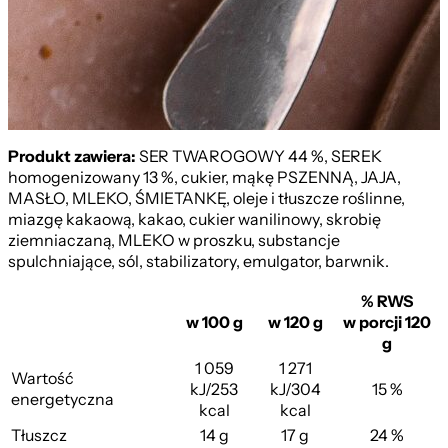
Produkt zawiera:
SER TWAROGOWY 44 %, SEREK
homogenizowany 13 %, cukier, mąkę PSZENNĄ, JAJA,
MASŁO, MLEKO, ŚMIETANKĘ, oleje i tłuszcze roślinne,
miazgę kakaową, kakao, cukier wanilinowy, skrobię
ziemniaczaną, MLEKO w proszku, substancje
spulchniające, sól, stabilizatory, emulgator, barwnik.
% RWS
w 100 g
w 120 g
w porcji 120
g
1 059
1 271
Wartość
kJ/253
kJ/304
15 %
energetyczna
kcal
kcal
Tłuszcz
14 g
17 g
24 %