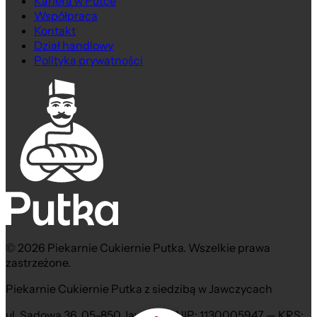
Kariera w Putce
Współpraca
Kontakt
Dział handlowy
Polityka prywatności
© 2026 Piekarnie Cukiernie Putka. Wszelkie prawa
zastrzeżone.
Piekarnie Cukiernie Putka z siedzibą w Jawczycach
ul. Sadowa 36, 05-850 Jawczyce NIP: 1130005947 — KRS: