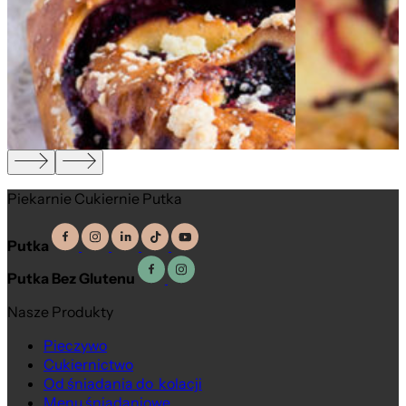
,
Piekarnie Cukiernie Putka
Putka
Putka Bez Glutenu
Nasze Produkty
Pieczywo
Cukiernictwo
Od śniadania do kolacji
Menu śniadaniowe