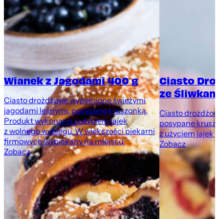
Wianek z Jagodami 400 g
Ciasto Dr
ze Śliwkami
Ciasto drożdżowe wypełnione świeżymi
jagodami leśnymi, posypane kruszonką.
Ciasto drożdżowe
Produkt wykonano z użyciem jajek
posypane krusz
z wolnego wybiegu. W większości piekarni
z użyciem jajek 
firmowych wypiekany na miejscu.
Zobacz
Zobacz
,