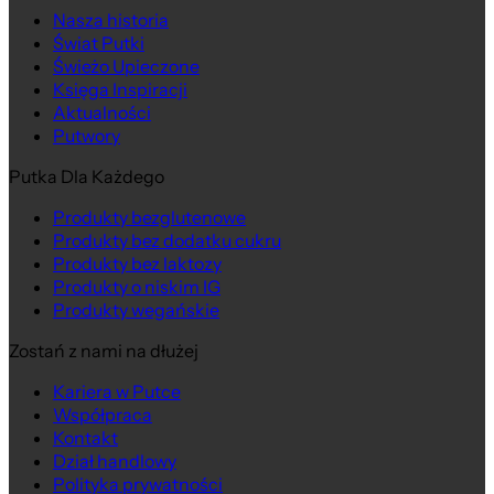
Nasza historia
Na wagę
Świat Putki
Świeżo Upieczone
Księga Inspiracji
Aktualności
Putwory
Putka Dla Każdego
Produkty bezglutenowe
Produkty bez dodatku cukru
Produkty bez laktozy
Produkty o niskim IG
Produkty wegańskie
Zostań z nami na dłużej
Kariera w Putce
Współpraca
Kontakt
Dział handlowy
Polityka prywatności