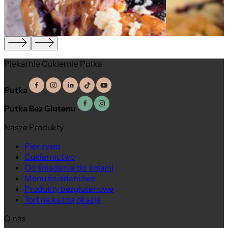
Piekarnie Cukiernie Putka
Putka
Putka Bez Glutenu
Nasze Produkty
Pieczywo
Cukiernictwo
Od śniadania do kolacji
Menu śniadaniowe
Produkty bezglutenowe
Tort na każdą okazję
O nas