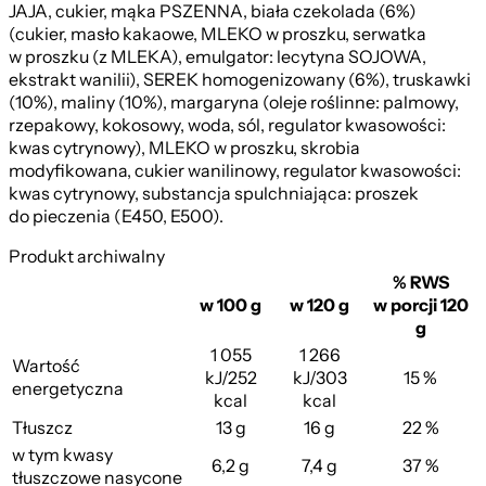
JAJA, cukier, mąka PSZENNA, biała czekolada (6%)
(cukier, masło kakaowe, MLEKO w proszku, serwatka
w proszku (z MLEKA), emulgator: lecytyna SOJOWA,
ekstrakt wanilii), SEREK homogenizowany (6%), truskawki
(10%), maliny (10%), margaryna (oleje roślinne: palmowy,
rzepakowy, kokosowy, woda, sól, regulator kwasowości:
kwas cytrynowy), MLEKO w proszku, skrobia
modyfikowana, cukier wanilinowy, regulator kwasowości:
kwas cytrynowy, substancja spulchniająca: proszek
do pieczenia (E450, E500).
Produkt archiwalny
% RWS
w 100 g
w 120 g
w porcji 120
g
1 055
1 266
Wartość
kJ/252
kJ/303
15 %
energetyczna
kcal
kcal
Tłuszcz
13 g
16 g
22 %
w tym kwasy
6,2 g
7,4 g
37 %
tłuszczowe nasycone