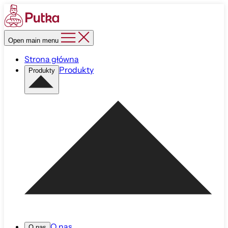
Open main menu
Strona główna
Produkty
Produkty
O nas
O nas