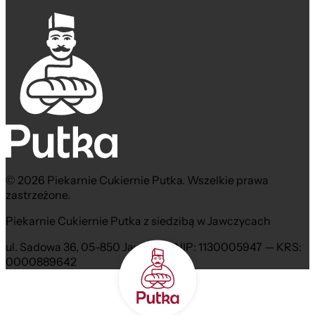
© 2026 Piekarnie Cukiernie Putka. Wszelkie prawa
zastrzeżone.
Piekarnie Cukiernie Putka z siedzibą w Jawczycach
ul. Sadowa 36, 05-850 Jawczyce NIP: 1130005947 — KRS:
0000889642