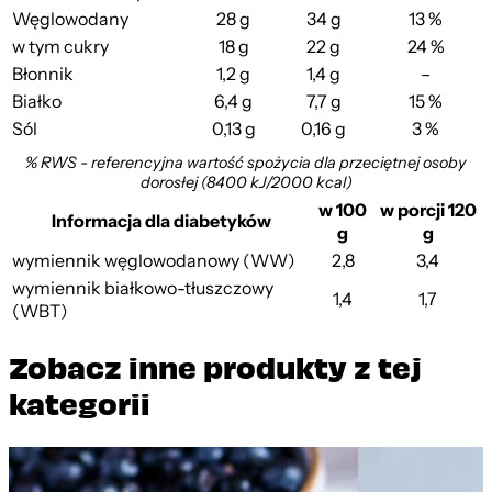
Węglowodany
28 g
34 g
13 %
w tym cukry
18 g
22 g
24 %
Błonnik
1,2 g
1,4 g
–
Białko
6,4 g
7,7 g
15 %
Sól
0,13 g
0,16 g
3 %
% RWS - referencyjna wartość spożycia dla przeciętnej osoby
dorosłej (8400 kJ/2000 kcal)
w 100
w porcji 120
Informacja dla diabetyków
g
g
wymiennik węglowodanowy (WW)
2,8
3,4
wymiennik białkowo-tłuszczowy
1,4
1,7
(WBT)
Zobacz inne produkty z tej
kategorii