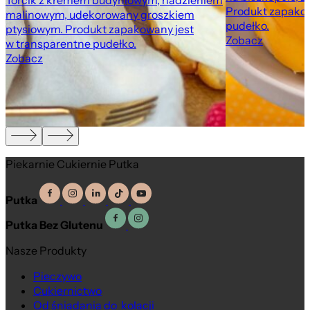
Torcik z kremem budyniowym, nadzieniem
Produkt zapakow
malinowym, udekorowany groszkiem
pudełko.
ptysiowym. Produkt zapakowany jest
Zobacz
w transparentne pudełko.
Zobacz
Piekarnie Cukiernie Putka
Putka
Putka Bez Glutenu
Nasze Produkty
Pieczywo
Cukiernictwo
Od śniadania do kolacji