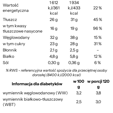
1 612
1 934
Wartość
kJ/361
kJ/433
22 %
energetyczna
kcal
kcal
Tłuszcz
26 g
31 g
45 %
w tym kwasy
16 g
19 g
96 %
tłuszczowe nasycone
Węglowodany
32 g
38 g
15 %
w tym cukry
23 g
28 g
31 %
Błonnik
2,1 g
2,5 g
–
Białko
4,8 g
5,8 g
12 %
Sól
0,30 g
0,36 g
6 %
% RWS - referencyjna wartość spożycia dla przeciętnej osoby
dorosłej (8400 kJ/2000 kcal)
w 100
w porcji 120
Informacja dla diabetyków
g
g
wymiennik węglowodanowy (WW)
3,2
3,8
wymiennik białkowo-tłuszczowy
2,5
3,0
(WBT)