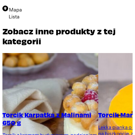
Mapa
Lista
Zobacz inne produkty z tej
kategorii
Torcik Karpatka z Malinami
Torcik Mar
650 g
Lekka pianka o 
na biszkopcie, z