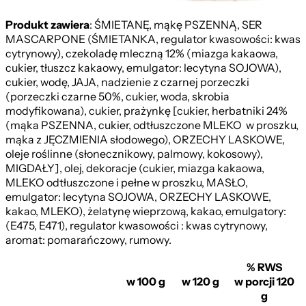
Produkt zawiera
: ŚMIETANĘ, mąkę PSZENNĄ, SER
MASCARPONE (ŚMIETANKA, regulator kwasowości: kwas
cytrynowy), czekoladę mleczną 12% (miazga kakaowa,
cukier, tłuszcz kakaowy, emulgator: lecytyna SOJOWA),
cukier, wodę, JAJA, nadzienie z czarnej porzeczki
(porzeczki czarne 50%, cukier, woda, skrobia
modyfikowana), cukier, prażynkę [cukier, herbatniki 24%
(mąka PSZENNA, cukier, odtłuszczone MLEKO w proszku,
mąka z JĘCZMIENIA słodowego), ORZECHY LASKOWE,
oleje roślinne (słonecznikowy, palmowy, kokosowy),
MIGDAŁY], olej, dekoracje (cukier, miazga kakaowa,
MLEKO odtłuszczone i pełne w proszku, MASŁO,
emulgator: lecytyna SOJOWA, ORZECHY LASKOWE,
kakao, MLEKO), żelatynę wieprzową, kakao, emulgatory:
(E475, E471), regulator kwasowości : kwas cytrynowy,
aromat: pomarańczowy, rumowy.
% RWS
w 100 g
w 120 g
w porcji 120
g