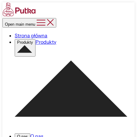
Open main menu
Strona główna
Produkty
Produkty
O nas
O nas