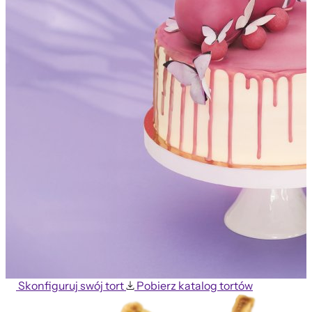
Skonfiguruj swój tort
Pobierz katalog tortów
Truskawkowy Premium