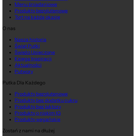
Menu śniadaniowe
Produkty bezglutenowe
Tort na każdą okazję
O nas
Nasza historia
Świat Putki
Świeżo Upieczone
Księga Inspiracji
Aktualności
Putwory
Putka Dla Każdego
Produkty bezglutenowe
Produkty bez dodatku cukru
Produkty bez laktozy
Produkty o niskim IG
Produkty wegańskie
Zostań z nami na dłużej