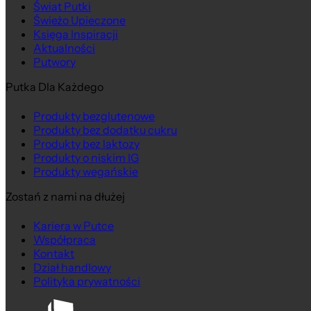
Świat Putki
Świeżo Upieczone
Księga Inspiracji
Aktualności
Putwory
Putka Dla Każdego
Produkty bezglutenowe
Produkty bez dodatku cukru
Produkty bez laktozy
Produkty o niskim IG
Produkty wegańskie
Zostań z nami na dłużej
Kariera w Putce
Współpraca
Kontakt
Dział handlowy
Polityka prywatności