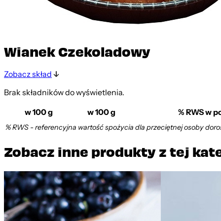
Wianek Czekoladowy
Zobacz skład
Brak składników do wyświetlenia.
w 100 g
w 100 g
% RWS w por
% RWS - referencyjna wartość spożycia dla przeciętnej osoby doro
Zobacz inne produkty z tej kat