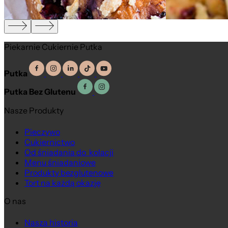
Piekarnie Cukiernie Putka
Putka
Putka Bez Glutenu
Nasze Produkty
Pieczywo
Cukiernictwo
Od śniadania do kolacji
Menu śniadaniowe
Produkty bezglutenowe
Tort na każdą okazję
O nas
Na wagę
Nasza historia