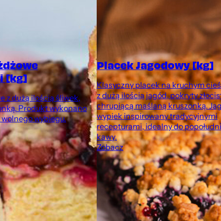
ożdżowe
Placek Jagodowy [kg]
 [kg]
Klasyczny placek na kruchym cieś
z dużą ilością jagód, pokryty złocis
 z dużą ilością śliwek,
chrupiącą maślaną kruszonką. J
onką. Produkt wykonano
wypiek inspirowany tradycyjnymi
z wolnego wybiegu.
recepturami, idealny do popołudn
kawy.
Zobacz