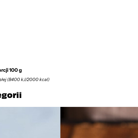
cji 100 g
słej (8400 kJ/2000 kcal)
egorii