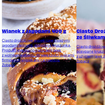
Wianek z Jagodami 400 g
Ciasto Dr
ze Śliwkami
Ciasto drożdżowe wypełnione świeżymi
jagodami leśnymi, posypane kruszonką.
Ciasto drożdżowe
Produkt wykonano z użyciem jajek
posypane krusz
z wolnego wybiegu. W większości piekarni
z użyciem jajek 
firmowych wypiekany na miejscu.
Zobacz
Zobacz
,