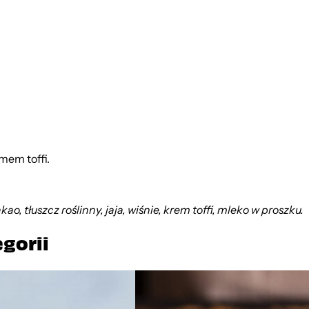
mem toffi.
o, tłuszcz roślinny, jaja, wiśnie, krem toffi, mleko w proszku.
egorii