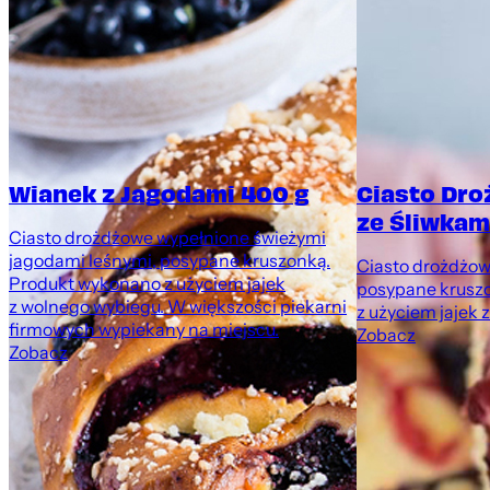
Wianek z Jagodami 400 g
Ciasto Dr
ze Śliwkami
Ciasto drożdżowe wypełnione świeżymi
jagodami leśnymi, posypane kruszonką.
Ciasto drożdżowe
Produkt wykonano z użyciem jajek
posypane krusz
z wolnego wybiegu. W większości piekarni
z użyciem jajek 
firmowych wypiekany na miejscu.
Zobacz
Zobacz
,