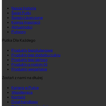
Na wagę
Nasza historia
Świat Putki
Świeżo Upieczone
Księga Inspiracji
Aktualności
Putwory
Putka Dla Każdego
Produkty bezglutenowe
Produkty bez dodatku cukru
Produkty bez laktozy
Produkty o niskim IG
Produkty wegańskie
Zostań z nami na dłużej
Kariera w Putce
Współpraca
Kontakt
Dział handlowy