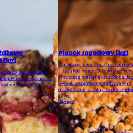
ożdżowe
Placek Jagodowy [kg]
 [kg]
Klasyczny placek na kruchym cieś
z dużą ilością jagód, pokryty złocis
 z dużą ilością śliwek,
chrupiącą maślaną kruszonką. J
onką. Produkt wykonano
wypiek inspirowany tradycyjnymi
z wolnego wybiegu.
recepturami, idealny do popołudn
kawy.
Zobacz