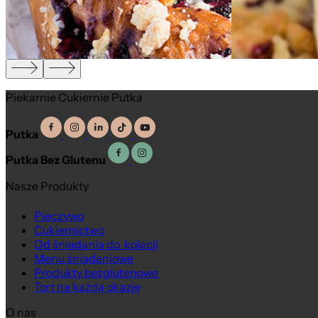
Piekarnie Cukiernie Putka
Putka
Putka Bez Glutenu
Nasze Produkty
Pieczywo
Cukiernictwo
Od śniadania do kolacji
Menu śniadaniowe
Produkty bezglutenowe
Tort na każdą okazję
O nas