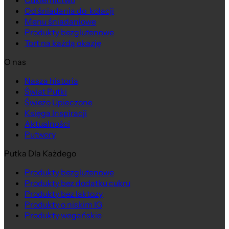
Cukiernictwo
Od śniadania do kolacji
Menu śniadaniowe
Produkty bezglutenowe
Tort na każdą okazję
O nas
Nasza historia
Świat Putki
Świeżo Upieczone
Księga Inspiracji
Aktualności
Putwory
Putka Dla Każdego
Produkty bezglutenowe
Produkty bez dodatku cukru
Produkty bez laktozy
Produkty o niskim IG
Produkty wegańskie