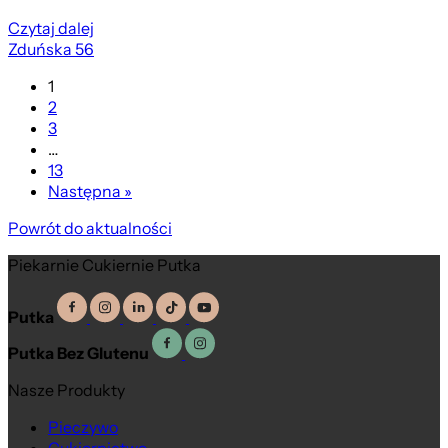
Czytaj dalej
Zduńska 56
1
2
3
…
13
Następna »
Powrót do aktualności
Piekarnie Cukiernie Putka
Putka
Putka Bez Glutenu
Nasze Produkty
Pieczywo