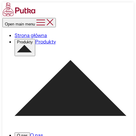
Open main menu
Strona główna
Produkty
Produkty
O nas
O nas