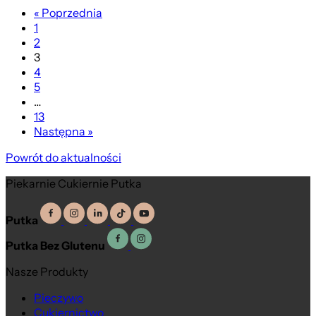
« Poprzednia
1
2
3
4
5
…
13
Następna »
Powrót do aktualności
Piekarnie Cukiernie Putka
Putka
Putka Bez Glutenu
Nasze Produkty
Pieczywo
Cukiernictwo