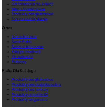
Od śniadania do kolacji
Menu śniadaniowe
Produkty bezglutenowe
Tort na każdą okazję
O nas
Nasza historia
Świat Putki
Świeżo Upieczone
Księga Inspiracji
Aktualności
Putwory
Putka Dla Każdego
Produkty bezglutenowe
Produkty bez dodatku cukru
Produkty bez laktozy
Produkty o niskim IG
Produkty wegańskie