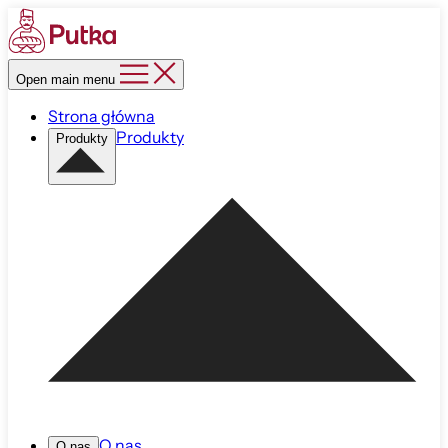
Open main menu
Strona główna
Produkty
Produkty
O nas
O nas