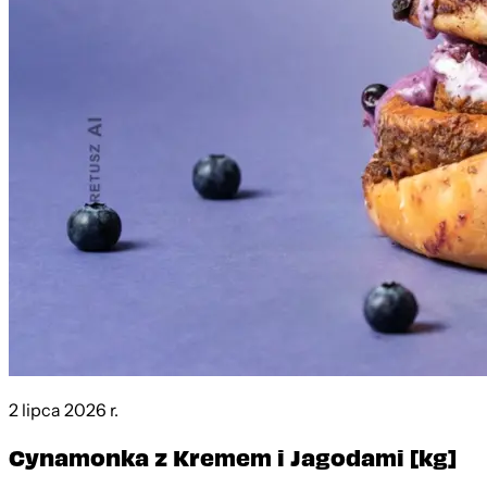
2 lipca 2026 r.
Cynamonka z Kremem i Jagodami [kg]