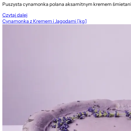
Puszysta cynamonka polana aksamitnym kremem śmietanko
Czytaj dalej
Cynamonka z Kremem i Jagodami [kg]