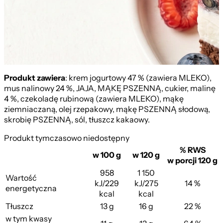
Produkt zawiera
: krem jogurtowy 47 % (zawiera MLEKO),
mus nalinowy 24 %, JAJA, MĄKĘ PSZENNĄ, cukier, malinę
4 %, czekoladę rubinową (zawiera MLEKO), mąkę
ziemniaczaną, olej rzepakowy, mąkę PSZENNĄ słodową,
skrobię PSZENNĄ, sól, tłuszcz kakaowy.
Produkt tymczasowo niedostępny
% RWS
w 100 g
w 120 g
w porcji 120 g
958
1 150
Wartość
kJ/229
kJ/275
14 %
energetyczna
kcal
kcal
Tłuszcz
13 g
16 g
22 %
w tym kwasy