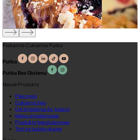
Piekarnie Cukiernie Putka
Putka
Putka Bez Glutenu
Nasze Produkty
Pieczywo
Cukiernictwo
Od śniadania do kolacji
Menu śniadaniowe
Produkty bezglutenowe
Tort na każdą okazję