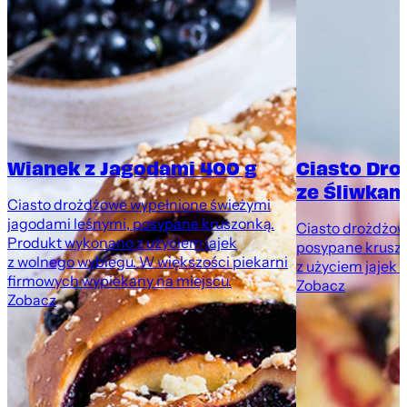
Wianek z Jagodami 400 g
Ciasto Dr
ze Śliwkami
Ciasto drożdżowe wypełnione świeżymi
jagodami leśnymi, posypane kruszonką.
Ciasto drożdżowe
Produkt wykonano z użyciem jajek
posypane krusz
z wolnego wybiegu. W większości piekarni
z użyciem jajek 
firmowych wypiekany na miejscu.
Zobacz
Zobacz
,