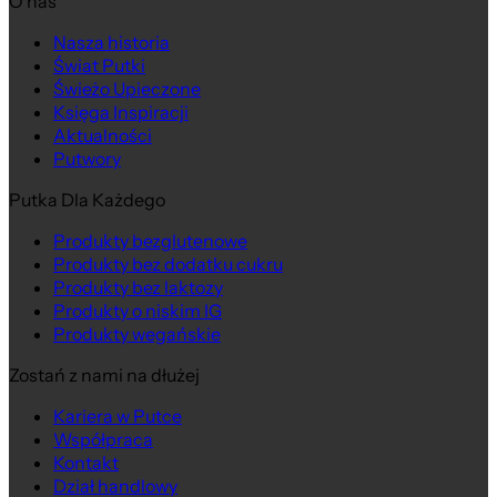
O nas
Nasza historia
Na wagę
Świat Putki
Świeżo Upieczone
Księga Inspiracji
Aktualności
Putwory
Putka Dla Każdego
Produkty bezglutenowe
Produkty bez dodatku cukru
Produkty bez laktozy
Produkty o niskim IG
Produkty wegańskie
Zostań z nami na dłużej
Kariera w Putce
Współpraca
Kontakt
Dział handlowy