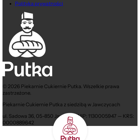
Polityka prywatności
© 2026 Piekarnie Cukiernie Putka. Wszelkie prawa
zastrzeżone.
Piekarnie Cukiernie Putka z siedzibą w Jawczycach
ul. Sadowa 36, 05-850 Jawczyce NIP: 1130005947 — KRS:
0000889642