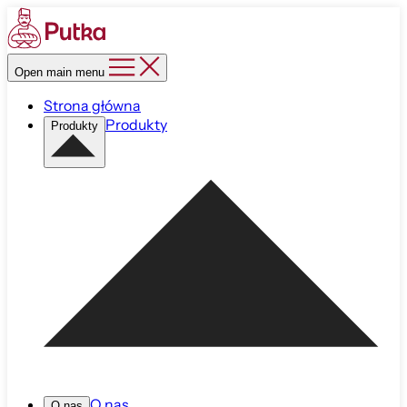
Open main menu
Strona główna
Produkty
Produkty
O nas
O nas