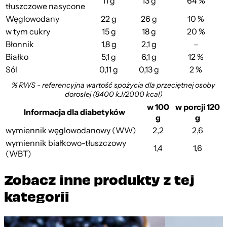
11 g
13 g
64 %
tłuszczowe nasycone
Węglowodany
22 g
26 g
10 %
Sernik na Zimno z M...
w tym cukry
15 g
18 g
20 %
Błonnik
1,8 g
2,1 g
–
Białko
5,1 g
6,1 g
12 %
Sól
0,11 g
0,13 g
2 %
% RWS - referencyjna wartość spożycia dla przeciętnej osoby
dorosłej (8400 kJ/2000 kcal)
w 100
w porcji 120
Informacja dla diabetyków
g
g
wymiennik węglowodanowy (WW)
2,2
2,6
wymiennik białkowo-tłuszczowy
1,4
1,6
(WBT)
Zobacz inne produkty z tej
kategorii