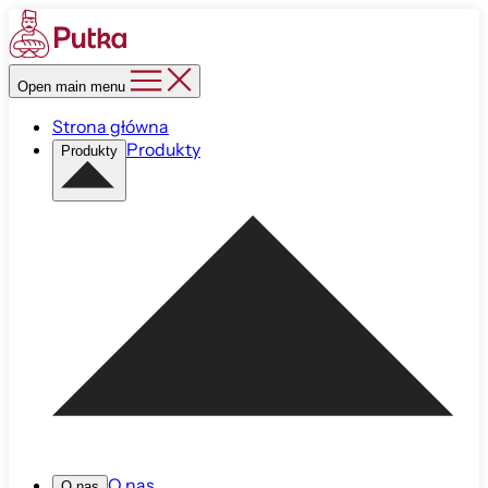
Open main menu
Strona główna
Produkty
Produkty
O nas
O nas