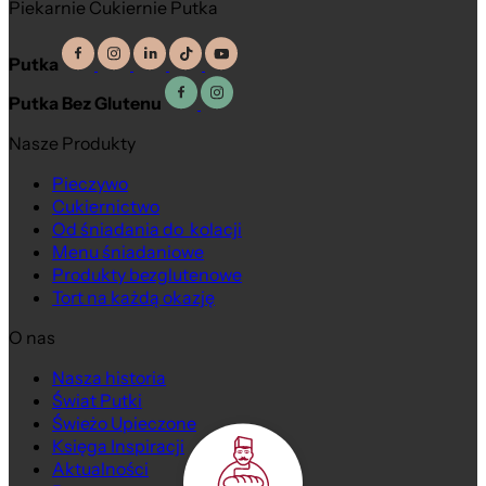
Piekarnie Cukiernie Putka
Putka
Putka Bez Glutenu
Nasze Produkty
Pieczywo
Cukiernictwo
Od śniadania do kolacji
Menu śniadaniowe
Produkty bezglutenowe
Tort na każdą okazję
O nas
Nasza historia
Świat Putki
Świeżo Upieczone
Księga Inspiracji
Aktualności