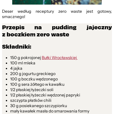
Deser według receptury zero waste jest gotowy,
smacznego!
Przepis na pudding jajeczny
z boczkiem zero waste
Składniki:
150 g pokrojonej
Bułki Wrocławskiej
100 ml mleka
4 jajka
200 g jogurtu greckiego
100 g boczku wędzonego
100 g sera żółtego w kawałku
1/2 płaskiej łyżeczki soli
1/2 płaskiej łyżeczki wędzonej papryki
szczypta płatków chili
30 g posiekanego szczypiorku
mały kawałek masła do smarowania formy