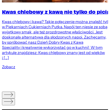
Kwas chlebowy z kawą nie tylko do picia
Kwas chlebowy i kawa? Takie połączenie można znaleźć tyl
w Piekarniach Cukierniach Putka. Napój ten niesie ze sobą
wyjątkowy smak, ale też prozdrowotne właściwości. Jest
doskonałą alternatywą dla słodzonych napoi. Zachęcamy,
by spróbować nasz Dzień Dobry Kwas z Kawą
Speciality i kreatywnie wykorzystać go w kuchni! W tym
artykule znajdziesz: Kwas chlebowy znany jest od wieków
i […]
Zobacz