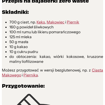
Przepis na bajaderki zero waste
Składniki:
700 g ciast, np.
Keks
,
Makowiec
i
Piernik
160 g powideł śliwkowych
100 ml rumu lub likieru pomarańczowego
125 ml mleka
50 g masła
10 g kakao
10 g cukru pudru
do obtoczenia: kakao, wiórki kokosowe, kruszone
maliny liofilizowane
Możesz przygotować w wersji bezglutenowej, np. z
Ciasta
Makowego
i
Piernika
.
Przygotowanie: