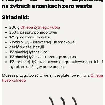
na żytnich grzankach zero waste
Składniki:
200 g
Chleba Żytniego Putka
250 g passaty pomidorowej
125 g mozzarelli w kulce
2 łyżki oliwy – klasycznej lub smakowej
garść świeżej bazylii
1/2 płaskiej łyżeczki soli
1/2 płaskiej łyżeczki suszonego oregano
1/2 płaskiej łyżeczki czosnku granulowanego lub 1
ząbek przeciśnięty przez praskę
Możesz przygotować w wersji bezglutenowej, np. z
Chleba
Rustykalnego
.