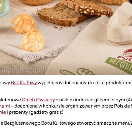
enowy
Box Kultowy
wypełniony docenianymi od lat produktami.
zglutenowe
Chleb Owsiany
o niskim indeksie glikemicznym (44
rnami
– doceniona w konkursie organizowanym przez Polskie S
nie
i prezenty (gadżety gratis).
zie Bezglutenowego Boxu Kultowego stworzyć smaczne menu?