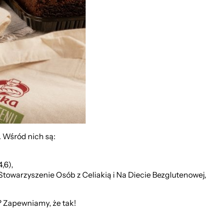
 Wśród nich są:
,6),
towarzyszenie Osób z Celiakią i Na Diecie Bezglutenowej,
 Zapewniamy, że tak!