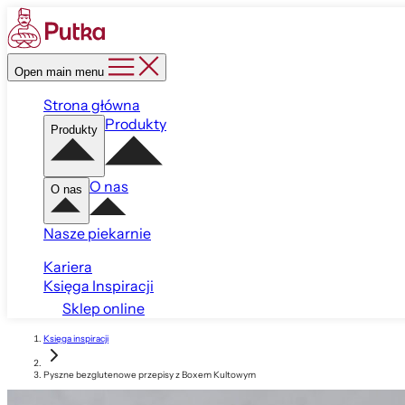
Open main menu
Strona główna
Produkty
Produkty
O nas
O nas
Nasze piekarnie
Kariera
Księga Inspiracji
Sklep online
Księga inspiracji
Pyszne bezglutenowe przepisy z Boxem Kultowym