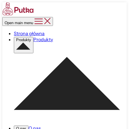
Open main menu
Strona główna
Produkty
Produkty
O nas
O nas