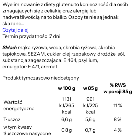
Wyeliminowanie z diety glutenu to konieczność dla osób
zmagających się z celiakią oraz alergią lub
nadwrażliwością na to białko. Osoby te nie są jednak
skazane...
Czytaj dalej
Termin przydatności:
7 dni
Skład
:
mąka ryżowa, woda, skrobia ryżowa, skrobia
tapiokowa, SEZAM, cukier, olej rzepakowy, drożdże, sól,
substancja zagęszczająca: E 464, psyllium,
emulgator: E 471, aromat
Produkt tymczasowo niedostępny
% RWS
w 100 g
w 85 g
w porcji 85 g
1 131
961
Wartość
kJ/265
kJ/225
11 %
energetyczna
kcal
kcal
Tłuszcz
6,6 g
5,6 g
8 %
w tym kwasy
0,8 g
0,7 g
4 %
tłuszczowe nasycone