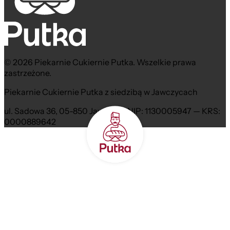
© 2026 Piekarnie Cukiernie Putka. Wszelkie prawa
zastrzeżone.
Piekarnie Cukiernie Putka z siedzibą w Jawczycach
ul. Sadowa 36, 05-850 Jawczyce NIP: 1130005947 — KRS:
0000889642