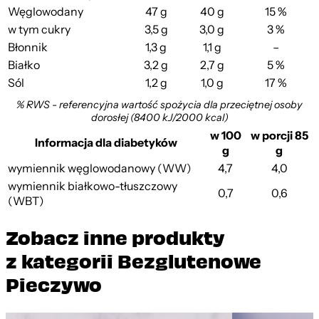
Węglowodany
47 g
40 g
15 %
w tym cukry
3,5 g
3,0 g
3 %
Błonnik
1,3 g
1,1 g
–
Białko
3,2 g
2,7 g
5 %
Sól
1,2 g
1,0 g
17 %
% RWS - referencyjna wartość spożycia dla przeciętnej osoby
dorosłej (8400 kJ/2000 kcal)
w 100
w porcji 85
Informacja dla diabetyków
g
g
wymiennik węglowodanowy (WW)
4,7
4,0
wymiennik białkowo-tłuszczowy
0,7
0,6
(WBT)
Zobacz inne produkty
z kategorii Bezglutenowe
Pieczywo