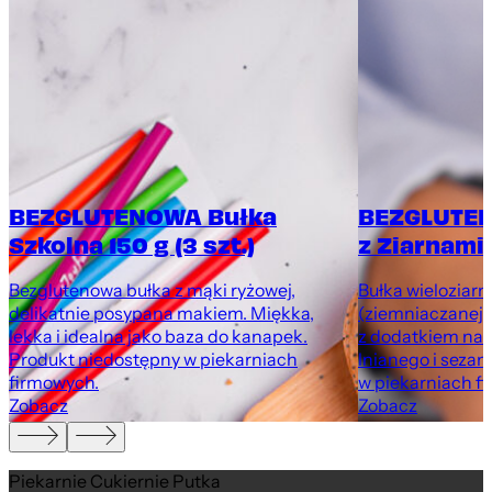
BEZGLUTENOWA Bułka
BEZGLUTEN
Szkolna 150 g (3 szt.)
z Ziarnami 
Bezglutenowa bułka z mąki ryżowej,
Bułka wieloziarni
delikatnie posypana makiem. Miękka,
(ziemniaczanej, 
lekka i idealna jako baza do kanapek.
z dodatkiem nas
Produkt niedostępny w piekarniach
lnianego i seza
firmowych.
w piekarniach f
Zobacz
Zobacz
Piekarnie Cukiernie Putka