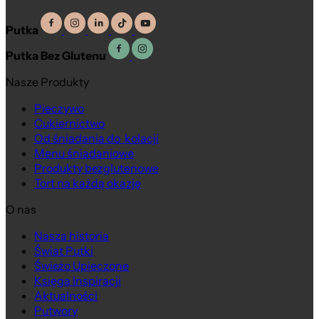
Putka
Putka Bez Glutenu
Nasze Produkty
Pieczywo
Cukiernictwo
Od śniadania do kolacji
Menu śniadaniowe
Produkty bezglutenowe
Tort na każdą okazję
O nas
Nasza historia
Świat Putki
Świeżo Upieczone
Księga Inspiracji
Aktualności
Putwory