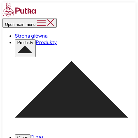
Open main menu
Strona główna
Produkty
Produkty
O nas
O nas