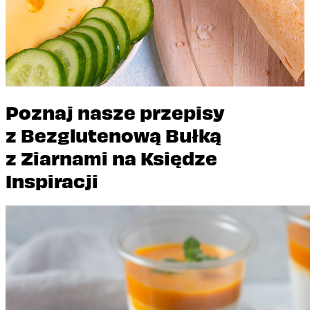
Poznaj nasze przepisy
z Bezglutenową Bułką
z Ziarnami na Księdze
Inspiracji
Wyborowa