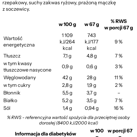
rzepakowy, suchy zakwas ryżowy, prażoną mączkę
z soczewicy.
% RWS
w 100 g
w 67 g
w porcji 67 g
1 109
743
Wartość
kJ/264
kJ/177
9 %
energetyczna
kcal
kcal
Tłuszcz
7,1 g
4,8 g
7 %
w tym kwasy
0,9 g
0,6 g
3 %
tłuszczowe nasycone
Węglowodany
42 g
28 g
11 %
w tym cukry
2,8 g
1,9 g
2 %
Błonnik
5,5 g
3,7 g
–
Białko
5,2 g
3,5 g
7 %
Sól
1,4 g
0,94 g
16 %
% RWS - referencyjna wartość spożycia dla przeciętnej osoby
dorosłej (8400 kJ/2000 kcal)
w 100
w porcji 67
Informacja dla diabetyków