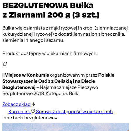
BEZGLUTENOWA Bułka
z Ziarnami 200 g (3 szt.)
Bułka wieloziarnista z mąki ryżowej i skrobi (ziemniaczanej,
kukurydzianej i ryżowej) z dodatkiem nasion słonecznika,
siemienia lnianego i sezamu.
Produkt dostępny w piekarniach firmowych.
I Miejsce w Konkursie
organizowanym przez
Polskie
Stowarzyszenie Osób z Celiakią i na Diecie
Bezglutenowej
– Najsmaczniejsze Pieczywo
Bezglutenowe 2018, Kategoria: Bułki
Zobacz skład
Kup online
Sprawdź dostępność w piekarniach
Inne
bułki bezglutenowe