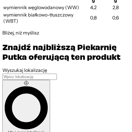
g
g
wymiennik węglowodanowy (WW)
4,2
2,8
wymiennik białkowo-tłuszczowy
0,8
0,6
(WBT)
Bliżej, niż myślisz
Znajdź najbliższą Piekarnię
Putka oferującą ten produkt
Leaflet
|
©
OpenStreetMap
contributors
Wyszukaj lokalizację