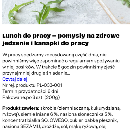
Lunch do pracy – pomysły na zdrowe
jedzenie i kanapki do pracy
W pracy spędzamy zdecydowaną część dnia, nie
powinniśmy więc zapominać o regularnym spożywaniu
w niej posiłków. W trakcie 8 godzin powinniśmy zjeść
przynajmniej drugie śniadanie...
Czytaj dalej
Nr rej. produktu:
PL-033-001
Termin przydatności:
6 dni
Pakowane:
po 3 szt. (200g)
Produkt zawiera:
skrobie (ziemniaczaną, kukurydzianą,
ryżową), siemie lniane 6 %, nasiona słonecznika 5 %,
koncentrat białka SOJOWEGO, cukier, babkę płesznik,
nasiona SEZAMU, drożdże, sól, mąkę ryżową, olej