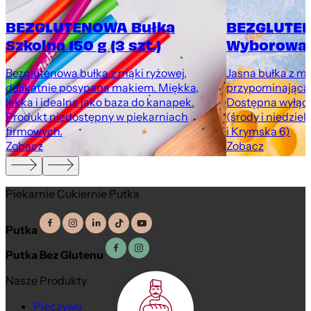
BEZGLUTENOWA Bułka
BEZGLUTEN
Szkolna 150 g (3 szt.)
Wyborowa 
Bezglutenowa bułka z mąki ryżowej,
Jasna bułka z m
delikatnie posypana makiem. Miękka,
przypominająca 
lekka i idealna jako baza do kanapek.
Dostępna wyłąc
Produkt niedostępny w piekarniach
(środy i niedziel
firmowych.
i Krymska 6)
Zobacz
Zobacz
Piekarnie Cukiernie Putka
Putka
Putka Bez Glutenu
Nasze Produkty
Pieczywo