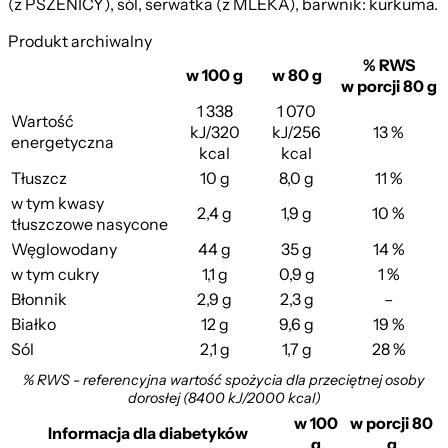
(z PSZENICY), sól, serwatka (z MLEKA), barwnik: kurkuma.
Produkt archiwalny
% RWS
w 100 g
w 80 g
w porcji 80 g
1 338
1 070
Wartość
kJ/320
kJ/256
13 %
energetyczna
kcal
kcal
Tłuszcz
10 g
8,0 g
11 %
w tym kwasy
2,4 g
1,9 g
10 %
tłuszczowe nasycone
Węglowodany
44 g
35 g
14 %
w tym cukry
1,1 g
0,9 g
1 %
Błonnik
2,9 g
2,3 g
–
Białko
12 g
9,6 g
19 %
Sól
2,1 g
1,7 g
28 %
% RWS - referencyjna wartość spożycia dla przeciętnej osoby
dorosłej (8400 kJ/2000 kcal)
w 100
w porcji 80
Informacja dla diabetyków
g
g