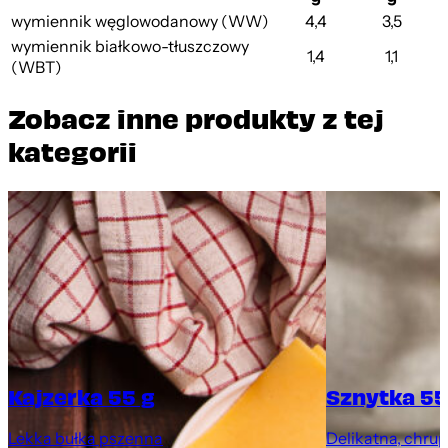
wymiennik węglowodanowy (WW)
4,4
3,5
wymiennik białkowo-tłuszczowy
1,4
1,1
(WBT)
Zobacz inne produkty z tej
kategorii
Kajzerka 55 g
Sznytka 55
Lekka bułka pszenna
Delikatna, chru