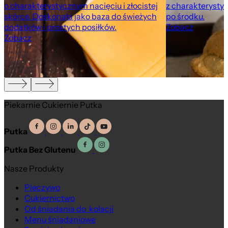
o charakterystycznym nacięciu i złocistej
z charakteryst
m
skórce. Doskonała jako baza do świeżych
po środku.
dodatków i prostych posiłków.
Zobacz
Zobacz
Piekarnie Cukiernie Putka
Putka
Putka Bez Glutenu
Nasze Produkty
Pieczywo
Cukiernictwo
Od śniadania do kolacji
Menu śniadaniowe