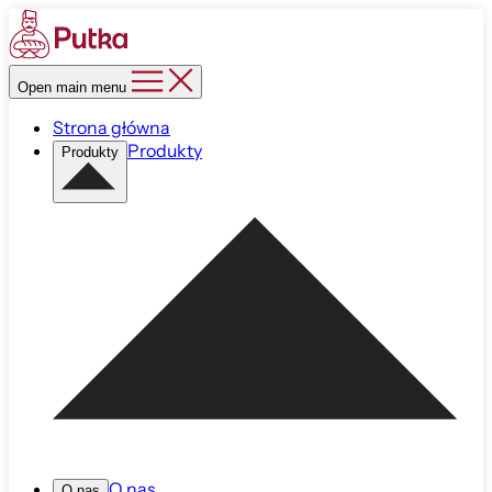
Open main menu
Strona główna
Produkty
Produkty
O nas
O nas