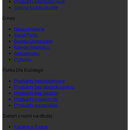
Produkty bezglutenowe
Tort na każdą okazję
O nas
Nasza historia
Świat Putki
Świeżo Upieczone
Księga Inspiracji
Aktualności
Putwory
Putka Dla Każdego
Produkty bezglutenowe
Produkty bez dodatku cukru
Produkty bez laktozy
Produkty o niskim IG
Produkty wegańskie
Zostań z nami na dłużej
Kariera w Putce