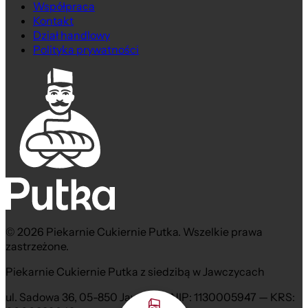
Współpraca
Kontakt
Dział handlowy
Polityka prywatności
© 2026 Piekarnie Cukiernie Putka. Wszelkie prawa
zastrzeżone.
Piekarnie Cukiernie Putka z siedzibą w Jawczycach
ul. Sadowa 36, 05-850 Jawczyce NIP: 1130005947 — KRS: