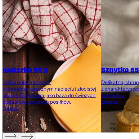
Kajzerka 55 g
Sznytka 55
Lekka bułka pszenna
Delikatna, chru
o charakterystycznym nacięciu i złocistej
z charakteryst
m
skórce. Doskonała jako baza do świeżych
po środku.
dodatków i prostych posiłków.
Zobacz
Zobacz