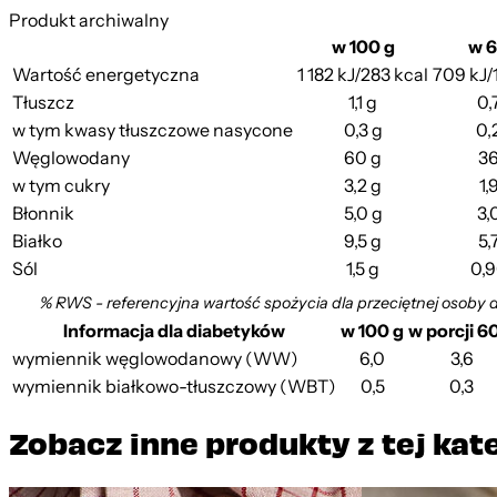
Produkt archiwalny
w 100 g
w 6
Wartość energetyczna
1 182 kJ/283 kcal
709 kJ/
Tłuszcz
1,1 g
0,
w tym kwasy tłuszczowe nasycone
0,3 g
0,
Węglowodany
60 g
36
w tym cukry
3,2 g
1,
Błonnik
5,0 g
3,
Białko
9,5 g
5,
Sól
1,5 g
0,9
% RWS - referencyjna wartość spożycia dla przeciętnej osoby 
Informacja dla diabetyków
w 100 g
w porcji 6
wymiennik węglowodanowy (WW)
6,0
3,6
wymiennik białkowo-tłuszczowy (WBT)
0,5
0,3
Zobacz inne produkty z tej kat