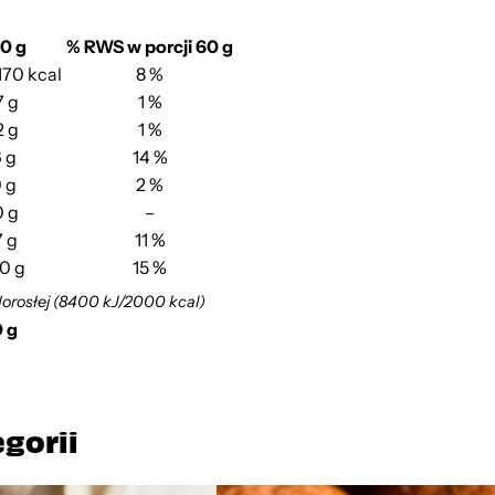
0 g
% RWS w porcji 60 g
170 kcal
8 %
7 g
1 %
2 g
1 %
 g
14 %
9 g
2 %
0 g
–
7 g
11 %
0 g
15 %
dorosłej (8400 kJ/2000 kcal)
0 g
egorii