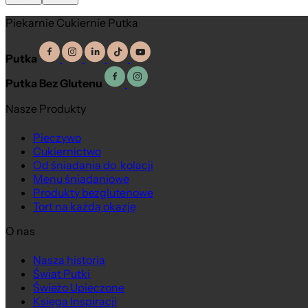
Piekarnie Cukiernie Putka
Putka
Putka Bez Glutenu
Nasze Produkty
Pieczywo
Cukiernictwo
Od śniadania do kolacji
Menu śniadaniowe
Produkty bezglutenowe
Tort na każdą okazję
O nas
Nasza historia
Świat Putki
Świeżo Upieczone
Księga Inspiracji