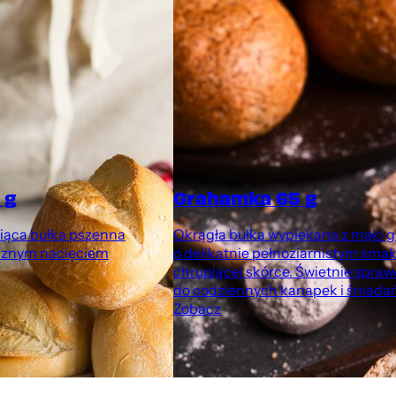
 g
Grahamka 65 g
piąca bułka pszenna
Okrągła bułka wypiekana z mąki 
ycznym nacięciem
o delikatnie pełnoziarnistym smak
chrupiącej skórce. Świetnie spraw
do codziennych kanapek i śniadań
Zobacz