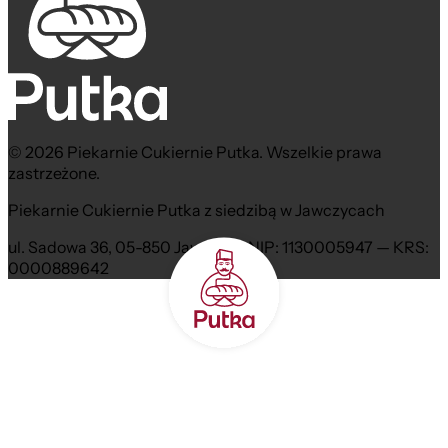
© 2026 Piekarnie Cukiernie Putka. Wszelkie prawa
zastrzeżone.
Piekarnie Cukiernie Putka z siedzibą w Jawczycach
ul. Sadowa 36, 05-850 Jawczyce NIP: 1130005947 — KRS:
0000889642