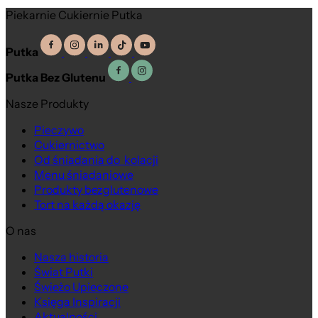
Piekarnie Cukiernie Putka
Putka
Putka Bez Glutenu
Nasze Produkty
Pieczywo
Cukiernictwo
Od śniadania do kolacji
Menu śniadaniowe
Produkty bezglutenowe
Tort na każdą okazję
O nas
Nasza historia
Świat Putki
Świeżo Upieczone
Księga Inspiracji
Aktualności