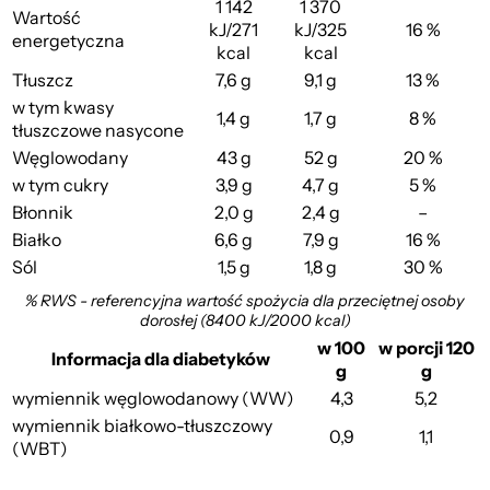
1 142
1 370
Wartość
kJ/271
kJ/325
16 %
energetyczna
kcal
kcal
Tłuszcz
7,6 g
9,1 g
13 %
w tym kwasy
1,4 g
1,7 g
8 %
tłuszczowe nasycone
Węglowodany
43 g
52 g
20 %
w tym cukry
3,9 g
4,7 g
5 %
Błonnik
2,0 g
2,4 g
–
Białko
6,6 g
7,9 g
16 %
Sól
1,5 g
1,8 g
30 %
% RWS - referencyjna wartość spożycia dla przeciętnej osoby
dorosłej (8400 kJ/2000 kcal)
w 100
w porcji 120
Informacja dla diabetyków
g
g
wymiennik węglowodanowy (WW)
4,3
5,2
wymiennik białkowo-tłuszczowy
0,9
1,1
(WBT)