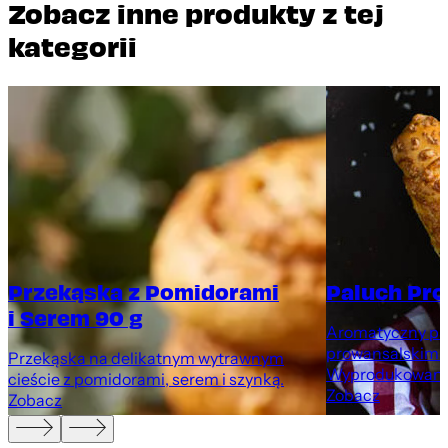
Zobacz inne produkty z tej
kategorii
Przekąska z Pomidorami
Paluch Pro
i Serem 90 g
Aromatyczny pal
prowansalskimi 
Przekąska na delikatnym wytrawnym
Wyprodukowany 
cieście z pomidorami, serem i szynką.
Zobacz
Zobacz