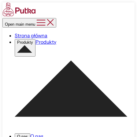
Open main menu
Strona główna
Produkty
Produkty
O nas
O nas