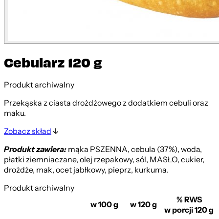
Cebularz 120 g
Produkt archiwalny
Przekąska z ciasta drożdżowego z dodatkiem cebuli oraz
maku.
Zobacz skład
Produkt zawiera:
mąka PSZENNA, cebula (37%), woda,
płatki ziemniaczane, olej rzepakowy, sól, MASŁO, cukier,
drożdże, mak, ocet jabłkowy, pieprz, kurkuma.
Produkt archiwalny
% RWS
w 100 g
w 120 g
w porcji 120 g