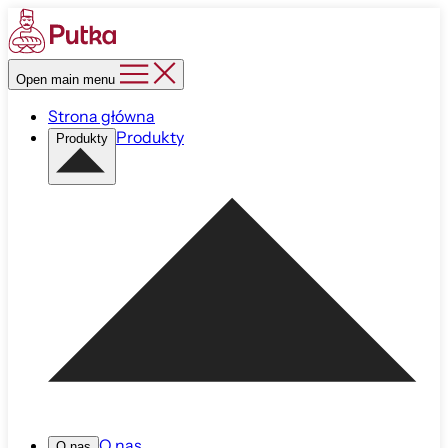
Open main menu
Strona główna
Produkty
Produkty
O nas
O nas