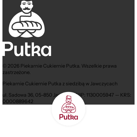
© 2026 Piekarnie Cukiernie Putka. Wszelkie prawa
zastrzeżone.
Piekarnie Cukiernie Putka z siedzibą w Jawczycach
ul. Sadowa 36, 05-850 Jawczyce NIP: 1130005947 — KRS:
0000889642