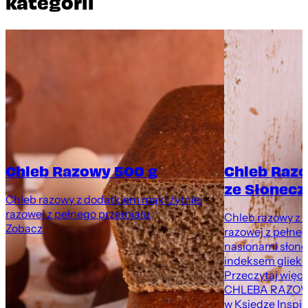
kategorii
Chleb Razowy 500 g
Chleb Raz
ze Słonecz
Chleb razowy z dodatkiem mąki żytniej
razowej z pełnego przemiału.
Chleb razowy z 
Zobacz
razowej z pełne
nasionami słone
indeksem gliekm
Przeczytaj więce
CHLEBA RAZOW
w Księdze Inspir