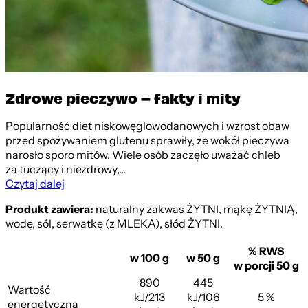
Zdrowe pieczywo – fakty i mity
Popularność diet niskowęglowodanowych i wzrost obaw
przed spożywaniem glutenu sprawiły, że wokół pieczywa
narosło sporo mitów. Wiele osób zaczęło uważać chleb
za tuczący i niezdrowy,...
Czytaj dalej
Produkt zawiera:
naturalny zakwas ŻYTNI, mąkę ŻYTNIĄ,
wodę, sól, serwatkę (z MLEKA), słód ŻYTNI.
% RWS
w 100 g
w 50 g
w porcji 50 g
890
445
Wartość
kJ/213
kJ/106
5 %
energetyczna