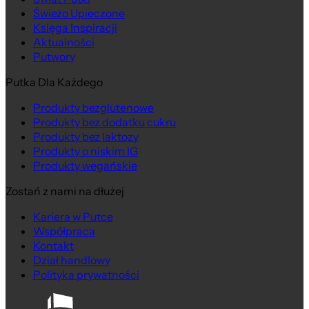
Świeżo Upieczone
Księga Inspiracji
Aktualności
Putwory
Putka Dla Każdego
Produkty bezglutenowe
Produkty bez dodatku cukru
Produkty bez laktozy
Produkty o niskim IG
Produkty wegańskie
Zostań z nami na dłużej
Kariera w Putce
Współpraca
Kontakt
Dział handlowy
Polityka prywatności