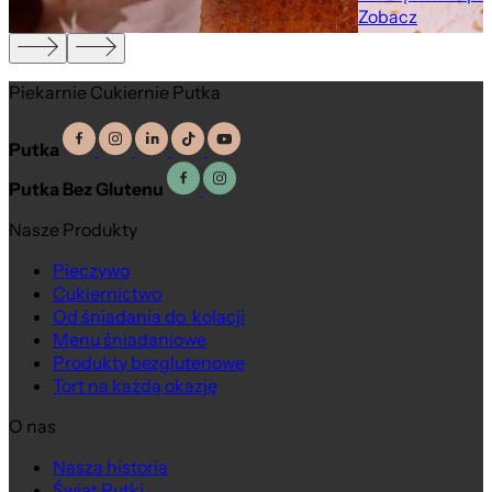
Zobacz
Piekarnie Cukiernie Putka
Putka
Putka Bez Glutenu
Nasze Produkty
Pieczywo
Cukiernictwo
Od śniadania do kolacji
Menu śniadaniowe
Produkty bezglutenowe
Tort na każdą okazję
O nas
Nasza historia
Świat Putki