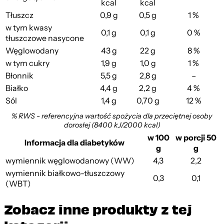
kcal
kcal
Tłuszcz
0,9 g
0,5 g
1 %
w tym kwasy
0,1 g
0,1 g
0 %
tłuszczowe nasycone
Węglowodany
43 g
22 g
8 %
w tym cukry
1,9 g
1,0 g
1 %
Błonnik
5,5 g
2,8 g
–
Białko
4,4 g
2,2 g
4 %
Sól
1,4 g
0,70 g
12 %
% RWS - referencyjna wartość spożycia dla przeciętnej osoby
dorosłej (8400 kJ/2000 kcal)
w 100
w porcji 50
Informacja dla diabetyków
g
g
wymiennik węglowodanowy (WW)
4,3
2,2
wymiennik białkowo-tłuszczowy
0,3
0,1
(WBT)
Zobacz inne produkty z tej