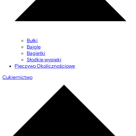
Bułki
Bajgle
Bagietki
Słodkie wypieki
Pieczywo Okolicznościowe
Cukiernictwo