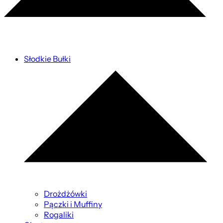
Słodkie Bułki
Drożdżówki
Pączki i Muffiny
Rogaliki