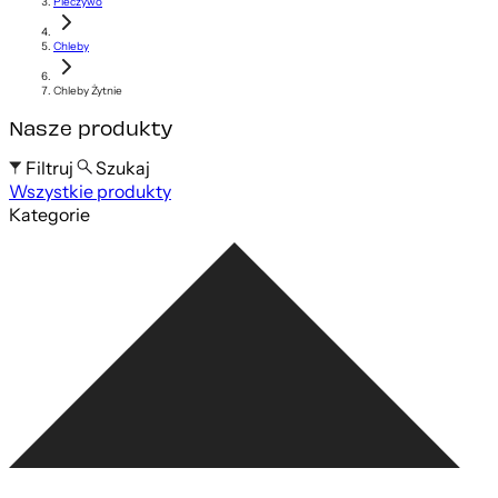
Pieczywo
Chleby
Chleby Żytnie
Nasze produkty
Filtruj
Szukaj
Wszystkie produkty
Szukaj po nazwie produktu
Kategorie