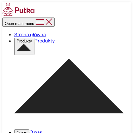
Open main menu
Strona główna
Produkty
Produkty
O nas
O nas