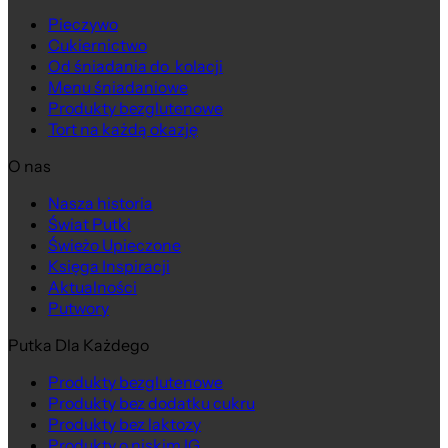
Pieczywo
Cukiernictwo
Na wagę
Od śniadania do kolacji
Menu śniadaniowe
Produkty bezglutenowe
Tort na każdą okazję
O nas
Nasza historia
Świat Putki
Świeżo Upieczone
Księga Inspiracji
Aktualności
Putwory
Putka Dla Każdego
Produkty bezglutenowe
Produkty bez dodatku cukru
Produkty bez laktozy
Produkty o niskim IG