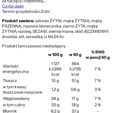
za tuczący i niezdrowy,...
Czytaj dalej
Termin przydatności:
3 dni
Produkt zawiera:
zakwas ŻYTNI, mąkę ŻYTNIĄ, mąkę
PSZENNĄ, nasiona słonecznika, ziarno ŻYTA, mąkę
ŻYTNIĄ razową, SEZAM, siemię lniane, słód JĘCZMIENNY,
drożdże, sól, serwatkę (z MLEKA).
Produkt tymczasowo niedostępny
% RWS
w 100 g
w 50 g
w porcji 50 g
1 127
564
Wartość
kJ/269
kJ/135
7 %
energetyczna
kcal
kcal
Tłuszcz
10 g
5,1 g
7 %
w tym kwasy
1,2 g
0,6 g
3 %
tłuszczowe nasycone
Węglowodany
34 g
17 g
7 %
w tym cukry
3,5 g
1,8 g
2 %
Błonnik
6,2 g
3,1 g
–