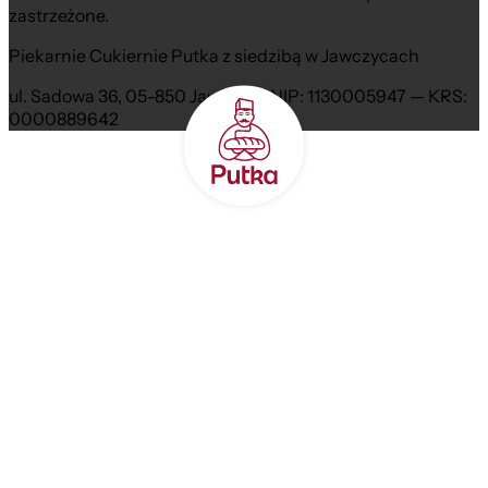
zastrzeżone.
Piekarnie Cukiernie Putka z siedzibą w Jawczycach
ul. Sadowa 36, 05-850 Jawczyce NIP: 1130005947 — KRS:
0000889642