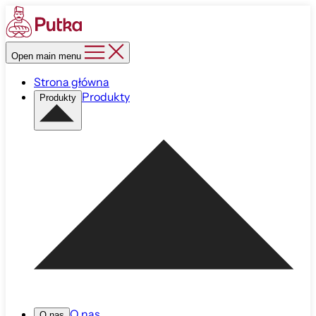
Open main menu
Strona główna
Produkty
Produkty
O nas
O nas