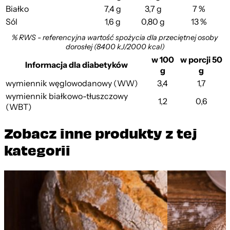
Białko
7,4 g
3,7 g
7 %
Sól
1,6 g
0,80 g
13 %
% RWS - referencyjna wartość spożycia dla przeciętnej osoby
dorosłej (8400 kJ/2000 kcal)
w 100
w porcji 50
Informacja dla diabetyków
g
g
wymiennik węglowodanowy (WW)
3,4
1,7
wymiennik białkowo-tłuszczowy
1,2
0,6
(WBT)
Zobacz inne produkty z tej
kategorii