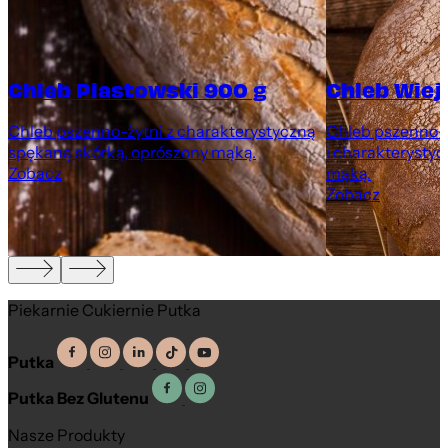
Chleb Piastowski 900 g
Chleb Wiej
Chleb pszenno-żytni z charakterystyczną
Chleb pszenno-ż
spękaną skórką, oprószony mąką.
i charakterystyc
Zobacz
mąką.
Zobacz
Piekarnie Cukiernie Putka
Putka
Putka Bez Glutenu
Nasze Produkty