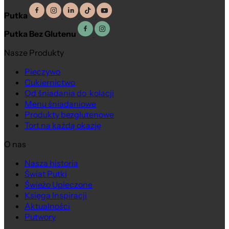
Putka
Putka Bez Glutenu
Nasze Produkty
Pieczywo
Cukiernictwo
Od śniadania do kolacji
Menu śniadaniowe
Produkty bezglutenowe
Tort na każdą okazję
O nas
Nasza historia
Świat Putki
Świeżo Upieczone
Księga Inspiracji
Aktualności
Putwory