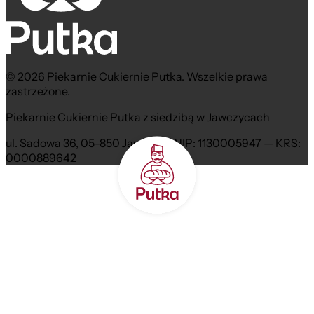
© 2026 Piekarnie Cukiernie Putka. Wszelkie prawa
zastrzeżone.
Piekarnie Cukiernie Putka z siedzibą w Jawczycach
ul. Sadowa 36, 05-850 Jawczyce NIP: 1130005947 — KRS:
0000889642