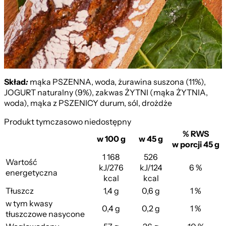
Na Liściu Chrzanu
Skład
:
mąka PSZENNA, woda, żurawina suszona (11%),
JOGURT naturalny (9%), zakwas ŻYTNI (mąka ŻYTNIA,
woda), mąka z PSZENICY durum, sól, drożdże
Produkt tymczasowo niedostępny
% RWS
w 100 g
w 45 g
w porcji 45 g
1 168
526
Wartość
kJ/276
kJ/124
6 %
energetyczna
kcal
kcal
Tłuszcz
1,4 g
0,6 g
1 %
w tym kwasy
0,4 g
0,2 g
1 %
tłuszczowe nasycone