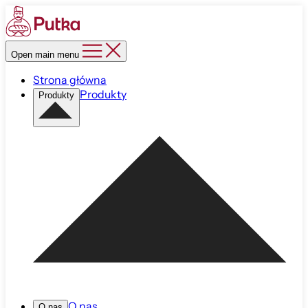
Open main menu
Strona główna
Produkty
Produkty
O nas
O nas