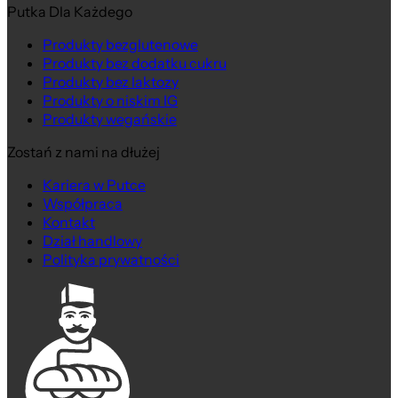
Putka Dla Każdego
Produkty bezglutenowe
Produkty bez dodatku cukru
Produkty bez laktozy
Produkty o niskim IG
Produkty wegańskie
Zostań z nami na dłużej
Kariera w Putce
Współpraca
Kontakt
Dział handlowy
Polityka prywatności