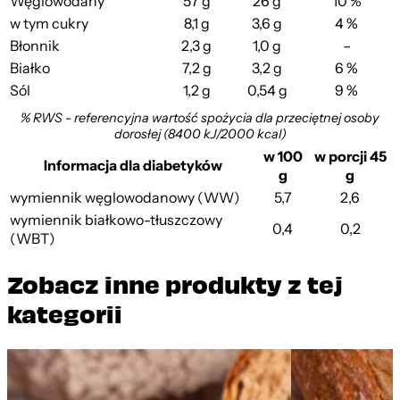
Węglowodany
57 g
26 g
10 %
w tym cukry
8,1 g
3,6 g
4 %
Błonnik
2,3 g
1,0 g
–
Białko
7,2 g
3,2 g
6 %
Sól
1,2 g
0,54 g
9 %
% RWS - referencyjna wartość spożycia dla przeciętnej osoby
dorosłej (8400 kJ/2000 kcal)
w 100
w porcji 45
Informacja dla diabetyków
g
g
wymiennik węglowodanowy (WW)
5,7
2,6
wymiennik białkowo-tłuszczowy
0,4
0,2
(WBT)
Zobacz inne produkty z tej
kategorii