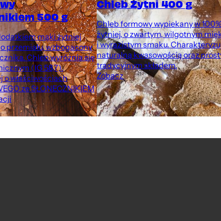
owy
Chleb Żytni 400 g
nikiem 500 g
Chleb formowy wypiekany w 100%
żytniej, o zwartym, wilgotnym mię
dodatkiem mąki żytniej
i wyrazistym smaku. Charakteryzuj
go przemiału, wzbogacony
naturalną kwasowością oraz pros
cznika. Chleb wyróżnia się
tradycyjnym składem.
icznym (IG 58,7).
Zobacz
j o właściwościach
EGO ze SŁONECZNIKIEM
acji