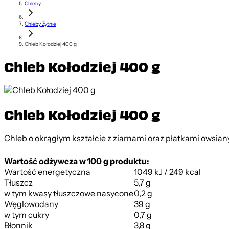
Chleby
Chleby Żytnie
Chleb Kołodziej 400 g
Chleb Kołodziej 400 g
Chleb Kołodziej 400 g
Chleb o okrągłym kształcie z ziarnami oraz płatkami owsian
Wartość odżywcza w 100 g produktu:
Wartość energetyczna
1049 kJ / 249 kcal
Tłuszcz
5,7 g
w tym kwasy tłuszczowe nasycone
0,2 g
Węglowodany
39 g
w tym cukry
0,7 g
Błonnik
3,8 g