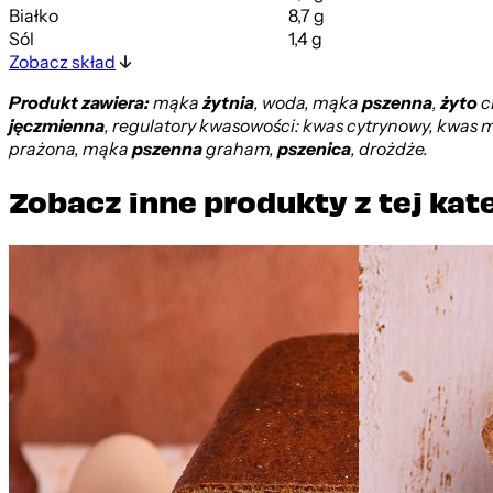
Białko
8,7 g
Sól
1,4 g
Zobacz skład
Produkt zawiera:
mąka
żytnia
, woda, mąka
pszenna
,
żyto
c
jęczmienna
, regulatory kwasowości: kwas cytrynowy, kwas 
prażona, mąka
pszenna
graham,
pszenica
, drożdże.
Zobacz inne produkty z tej kat