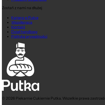
Zostań z nami na dłużej
Kariera w Putce
Współpraca
Kontakt
Dział handlowy
Polityka prywatności
© 2026 Piekarnie Cukiernie Putka. Wszelkie prawa zastrzeż