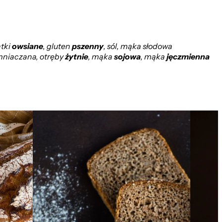
atki
owsiane
, gluten
pszenny
, sól, mąka słodowa
mniaczana, otręby
żytnie
, mąka
sojowa
, mąka
jęczmienna