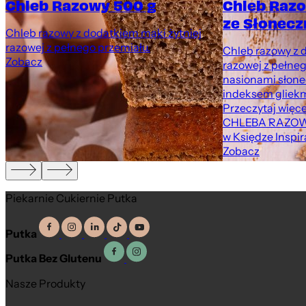
Chleb Razowy 500 g
Chleb Raz
ze Słonecz
Chleb razowy z dodatkiem mąki żytniej
razowej z pełnego przemiału.
Chleb razowy z 
Zobacz
razowej z pełne
nasionami słone
indeksem gliekm
Przeczytaj więce
CHLEBA RAZOW
w Księdze Inspir
Zobacz
Piekarnie Cukiernie Putka
Putka
Putka Bez Glutenu
Nasze Produkty