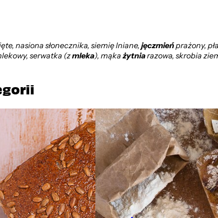
ięte, nasiona słonecznika, siemię lniane,
jęczmień
prażony, pł
mlekowy, serwatka (z
mleka
), mąka
żytnia
razowa, skrobia zie
egorii