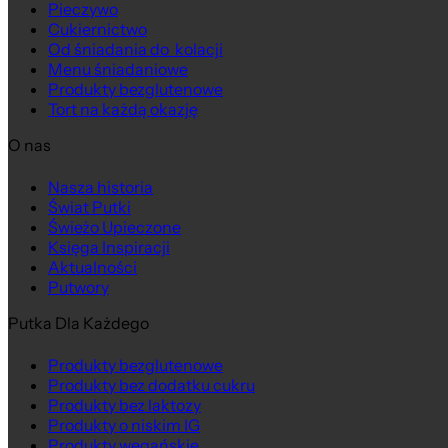
Pieczywo
Cukiernictwo
Od śniadania do kolacji
Menu śniadaniowe
Produkty bezglutenowe
Tort na każdą okazję
O nas
Nasza historia
Świat Putki
Świeżo Upieczone
Księga Inspiracji
Aktualności
Putwory
Putka Dla Każdego
Produkty bezglutenowe
Produkty bez dodatku cukru
Produkty bez laktozy
Produkty o niskim IG
Produkty wegańskie