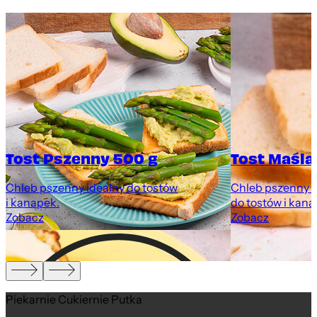
Tost Pszenny 500 g
Tost Maśla
y
Chleb pszenny idealny do tostów
Chleb pszenny z
i kanapek.
do tostów i kana
Zobacz
Zobacz
Piekarnie Cukiernie Putka