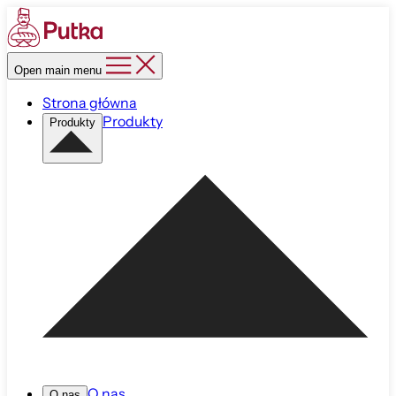
Open main menu
Strona główna
Produkty
Produkty
O nas
O nas