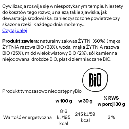
Cywilizacja rozwija się w niespotykanym tempie. Niestety
do kosztów tego rozwoju należą takie zjawiska, jak
dewastacja środowiska, zanieczyszczone powietrze czy
skażone rzeki. Każdego dnia możemy...
Czytaj dalej
Produkt zawiera:
naturalny zakwas ŻYTNI (60%) (mąka
ŻYTNIA razowa BIO (33%), woda, mąka ŻYTNIA razowa
BIO (25%), miód wielokwiatowy BIO (2%), sól kamienna
niejodowana, drożdże BIO, płatki ziemniaczane BIO.
Produkt tymczasowo niedostępny
Bio
% RWS
w 100 g
w 30 g
w porcji 30 g
816
245 kJ/59
Wartość energetyczna
kJ/195
3 %
kcal
kcal