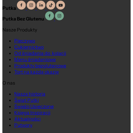
Putka
Putka Bez Glutenu
Nasze Produkty
Pieczywo
Cukiernictwo
Od śniadania do kolacji
Menu śniadaniowe
Produkty bezglutenowe
Tort na każdą okazję
O nas
Nasza historia
Świat Putki
Świeżo Upieczone
Księga Inspiracji
Aktualności
Putwory