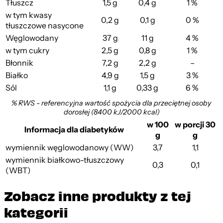
Tłuszcz
1,5 g
0,4 g
1 %
w tym kwasy
0,2 g
0,1 g
0 %
tłuszczowe nasycone
Węglowodany
37 g
11 g
4 %
w tym cukry
2,5 g
0,8 g
1 %
Błonnik
7,2 g
2,2 g
–
Białko
4,9 g
1,5 g
3 %
Sól
1,1 g
0,33 g
6 %
% RWS - referencyjna wartość spożycia dla przeciętnej osoby
dorosłej (8400 kJ/2000 kcal)
w 100
w porcji 30
Informacja dla diabetyków
g
g
wymiennik węglowodanowy (WW)
3,7
1,1
wymiennik białkowo-tłuszczowy
0,3
0,1
(WBT)
Zobacz inne produkty z tej
kategorii