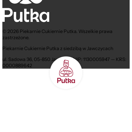
© 2026 Piekarnie Cukiernie Putka. Wszelkie prawa
zastrzeżone.
Piekarnie Cukiernie Putka z siedzibą w Jawczycach
ul. Sadowa 36, 05-850 Jawczyce NIP: 1130005947 — KRS:
0000889642