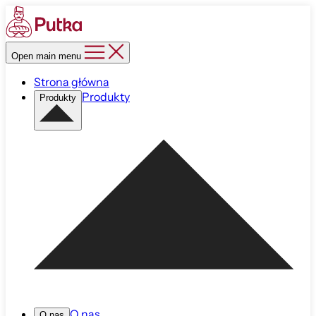
Open main menu
Strona główna
Produkty
Produkty
O nas
O nas