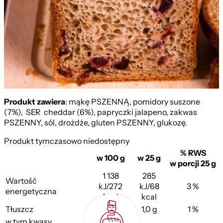
Z Żurawiną
Produkt zawiera
: mąkę PSZENNĄ, pomidory suszone
(7%), SER cheddar (6%), papryczki jalapeno, zakwas
PSZENNY, sól, drożdże, gluten PSZENNY, glukozę.
Produkt tymczasowo niedostępny
% RWS
w 100 g
w 25 g
w porcji 25 g
1 138
285
Wartość
kJ/272
kJ/68
3 %
energetyczna
kcal
kcal
Tłuszcz
3,8 g
1,0 g
1 %
w tym kwasy