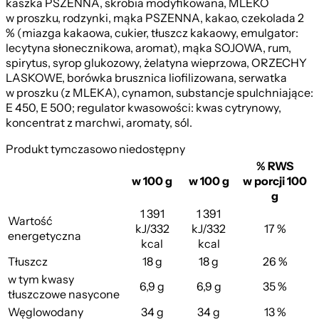
kaszka PSZENNA, skrobia modyfikowana, MLEKO
w proszku, rodzynki, mąka PSZENNA, kakao, czekolada 2
% (miazga kakaowa, cukier, tłuszcz kakaowy, emulgator:
lecytyna słonecznikowa, aromat), mąka SOJOWA, rum,
spirytus, syrop glukozowy, żelatyna wieprzowa, ORZECHY
LASKOWE, borówka brusznica liofilizowana, serwatka
w proszku (z MLEKA), cynamon, substancje spulchniające:
E 450, E 500; regulator kwasowości: kwas cytrynowy,
koncentrat z marchwi, aromaty, sól.
Produkt tymczasowo niedostępny
% RWS
w 100 g
w 100 g
w porcji 100
g
1 391
1 391
Wartość
kJ/332
kJ/332
17 %
energetyczna
kcal
kcal
Tłuszcz
18 g
18 g
26 %
w tym kwasy
6,9 g
6,9 g
35 %
tłuszczowe nasycone
Węglowodany
34 g
34 g
13 %