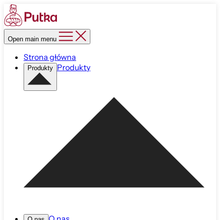
Open main menu
Strona główna
Produkty
Produkty
O nas
O nas