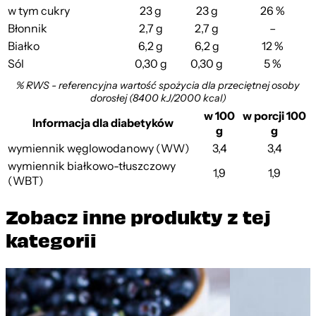
w tym cukry
23 g
23 g
26 %
Błonnik
2,7 g
2,7 g
–
Białko
6,2 g
6,2 g
12 %
Sól
0,30 g
0,30 g
5 %
% RWS - referencyjna wartość spożycia dla przeciętnej osoby
dorosłej (8400 kJ/2000 kcal)
w 100
w porcji 100
Informacja dla diabetyków
g
g
wymiennik węglowodanowy (WW)
3,4
3,4
wymiennik białkowo-tłuszczowy
1,9
1,9
(WBT)
Zobacz inne produkty z tej
kategorii