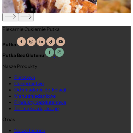
Piekarnie Cukiernie Putka
Putka
Putka Bez Glutenu
Nasze Produkty
Pieczywo
Cukiernictwo
Od śniadania do kolacji
Menu śniadaniowe
Produkty bezglutenowe
Tort na każdą okazję
O nas
Nasza historia