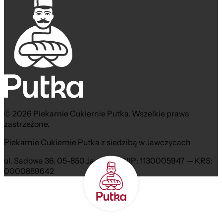
© 2026 Piekarnie Cukiernie Putka. Wszelkie prawa
zastrzeżone.
Piekarnie Cukiernie Putka z siedzibą w Jawczycach
ul. Sadowa 36, 05-850 Jawczyce NIP: 1130005947 — KRS:
0000889642