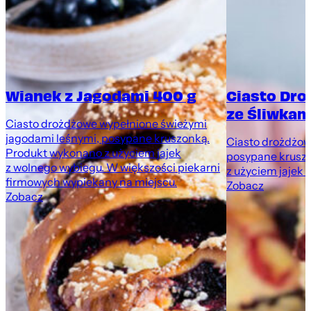
Wianek z Jagodami 400 g
Ciasto Dr
ze Śliwkami
Ciasto drożdżowe wypełnione świeżymi
jagodami leśnymi, posypane kruszonką.
Ciasto drożdżowe
Produkt wykonano z użyciem jajek
posypane krusz
z wolnego wybiegu. W większości piekarni
z użyciem jajek 
firmowych wypiekany na miejscu.
Zobacz
Zobacz
,