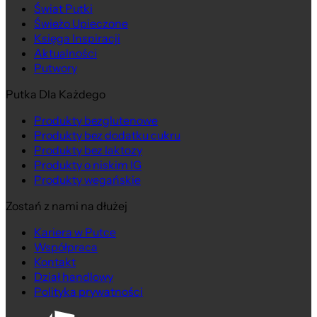
Na wagę
Świat Putki
Świeżo Upieczone
Księga Inspiracji
Aktualności
Putwory
Putka Dla Każdego
Produkty bezglutenowe
Produkty bez dodatku cukru
Produkty bez laktozy
Produkty o niskim IG
Produkty wegańskie
Zostań z nami na dłużej
Kariera w Putce
Współpraca
Kontakt
Dział handlowy
Polityka prywatności