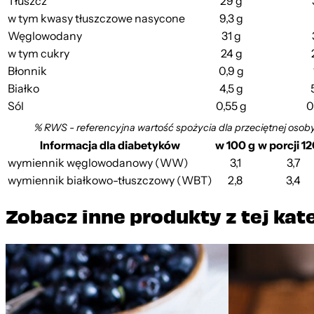
Tłuszcz
29 g
w tym kwasy tłuszczowe nasycone
9,3 g
Węglowodany
31 g
w tym cukry
24 g
Błonnik
0,9 g
Białko
4,5 g
Sól
0,55 g
0
% RWS - referencyjna wartość spożycia dla przeciętnej osob
Informacja dla diabetyków
w 100 g
w porcji 12
wymiennik węglowodanowy (WW)
3,1
3,7
wymiennik białkowo-tłuszczowy (WBT)
2,8
3,4
Zobacz inne produkty z tej kat