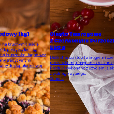
odowy [kg]
Ciasto Twarogowe
z Czerwonymi Porzecz
k na kruchym cieście
550 g
gód, pokryty złocistą,
aną kruszonką. Jagodowy
Delikatne ciasto z twarogiem i c
any tradycyjnymi
porzeczkami, posypane kruszonką
ealny do popołudniowej
Produkt wykonano z użyciem jaje
z wolnego wybiegu.
Zobacz