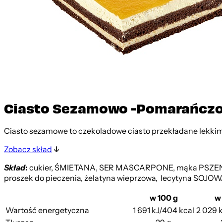
Ciasto Sezamowo -Pomarańczo
Ciasto sezamowe to czekoladowe ciasto przekładane lek
Zobacz skład
Skład
:
cukier, ŚMIETANA, SER MASCARPONE, mąka PSZENNA, 
proszek do pieczenia, żelatyna wieprzowa, lecytyna SOJO
w 100 g
w
Wartość energetyczna
1 691 kJ/404 kcal
2 029 