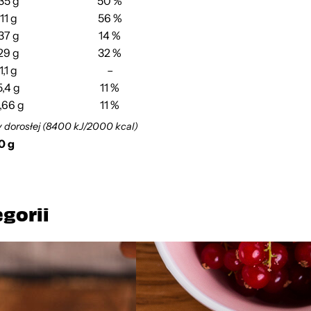
35 g
50 %
11 g
56 %
37 g
14 %
29 g
32 %
1,1 g
–
5,4 g
11 %
,66 g
11 %
y dorosłej (8400 kJ/2000 kcal)
0 g
egorii