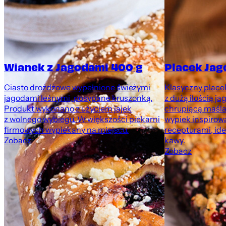
Wianek z Jagodami 400 g
Placek Jag
y
Ciasto drożdżowe wypełnione świeżymi
Klasyczny place
jagodami leśnymi, posypane kruszonką.
z dużą ilością ja
Produkt wykonano z użyciem jajek
chrupiącą maśl
e
z wolnego wybiegu. W większości piekarni
wypiek inspirow
firmowych wypiekany na miejscu.
recepturami, id
Zobacz
kawy.
Zobacz
.