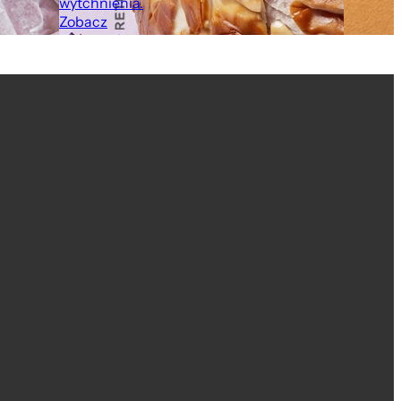
wytchnienia.
Zobacz
Na wagę
Na wagę