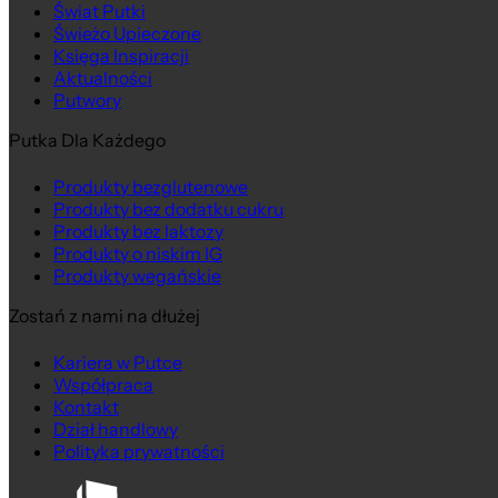
Świat Putki
Świeżo Upieczone
Księga Inspiracji
Aktualności
Putwory
Putka Dla Każdego
Produkty bezglutenowe
Produkty bez dodatku cukru
Produkty bez laktozy
Produkty o niskim IG
Produkty wegańskie
Zostań z nami na dłużej
Kariera w Putce
Współpraca
Kontakt
Dział handlowy
Polityka prywatności