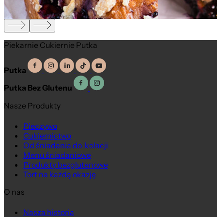
Piekarnie Cukiernie Putka
Putka
Putka Bez Glutenu
Nasze Produkty
Pieczywo
Cukiernictwo
Od śniadania do kolacji
Na wagę
Menu śniadaniowe
Produkty bezglutenowe
Tort na każdą okazję
O nas
Nasza historia