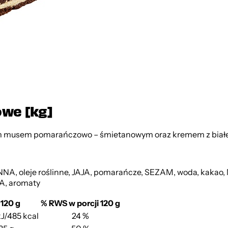
we [kg]
kim musem pomarańczowo – śmietanowym oraz kremem z biał
oleje roślinne, JAJA, pomarańcze, SEZAM, woda, kakao, M
WA, aromaty
 120 g
% RWS w porcji 120 g
kJ/485 kcal
24 %