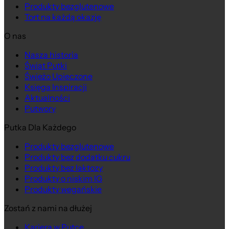
Produkty bezglutenowe
Tort na każdą okazję
O nas
Nasza historia
Świat Putki
Świeżo Upieczone
Księga Inspiracji
Aktualności
Putwory
Putka Dla Każdego
Produkty bezglutenowe
Produkty bez dodatku cukru
Produkty bez laktozy
Produkty o niskim IG
Produkty wegańskie
Zostań z nami na dłużej
Kariera w Putce