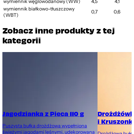
wymiennik węglowodanowy (WW)
4,5
4,1
wymiennik białkowo-tłuszczowy
0,7
0,6
(WBT)
Zobacz inne produkty z tej
kategorii
Jagodzianka z Pieca 110 g
Drożdżówk
i Kruszonką
Puszysta bułka drożdżowa wypełniona
świeżymi jagodami leśnymi, udekorowana
Drożdżowa bułec