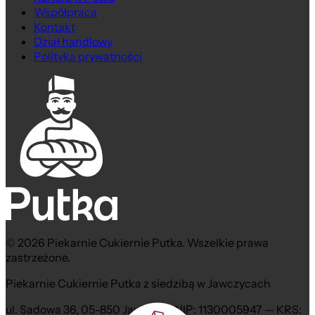
Współpraca
Kontakt
Dział handlowy
Polityka prywatności
© 2026 Piekarnie Cukiernie Putka. Wszelkie prawa
zastrzeżone.
Piekarnie Cukiernie Putka z siedzibą w Jawczycach
ul. Sadowa 36, 05-850 Jawczyce NIP: 1130005947 — KRS: