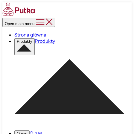
Open main menu
Strona główna
Produkty
Produkty
O nas
O nas