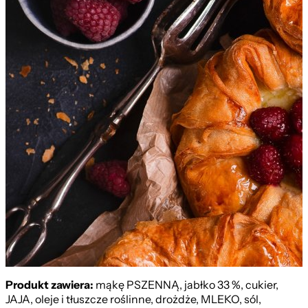
Sezonowa z Malinami 120g
Produkt zawiera:
mąkę PSZENNĄ, jabłko 33 %, cukier,
JAJA, oleje i tłuszcze roślinne, drożdże, MLEKO, sól,