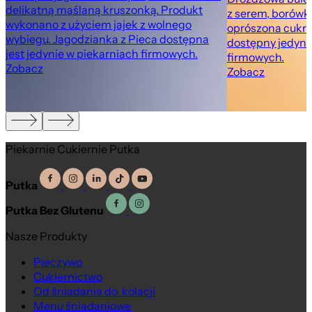
delikatną maślaną kruszonką. Produkt
z serem, borówk
wykonano z użyciem jajek z wolnego
oprószona cukr
wybiegu. Jagodzianka z Pieca dostępna
dostępny jedyni
jest jedynie w piekarniach firmowych.
firmowych.
Zobacz
Zobacz
Piekarnie Cukiernie Putka
Putka
Putka Bez Glutenu
Nasze Produkty
Pieczywo
Cukiernictwo
Od śniadania do kolacji
Menu śniadaniowe