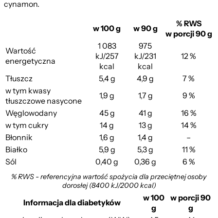
cynamon.
% RWS
w 100 g
w 90 g
w porcji 90 g
1 083
975
Wartość
kJ/257
kJ/231
12 %
energetyczna
kcal
kcal
Tłuszcz
5,4 g
4,9 g
7 %
w tym kwasy
1,9 g
1,7 g
9 %
tłuszczowe nasycone
Węglowodany
45 g
41 g
16 %
w tym cukry
14 g
13 g
14 %
Błonnik
1,6 g
1,4 g
–
Białko
5,9 g
5,3 g
11 %
Sól
0,40 g
0,36 g
6 %
% RWS - referencyjna wartość spożycia dla przeciętnej osoby
dorosłej (8400 kJ/2000 kcal)
w 100
w porcji 90
Informacja dla diabetyków
g
g