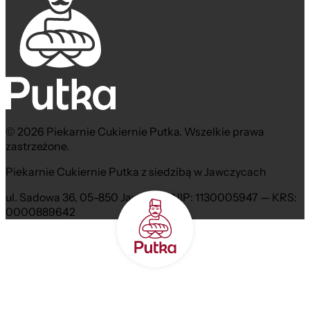
© 2026 Piekarnie Cukiernie Putka. Wszelkie prawa
zastrzeżone.
Piekarnie Cukiernie Putka z siedzibą w Jawczycach
ul. Sadowa 36, 05-850 Jawczyce NIP: 1130005947 — KRS:
0000889642