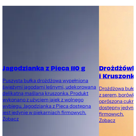
Jagodzianka z Pieca 110 g
Drożdżówk
i Kruszonką
Puszysta bułka drożdżowa wypełniona
świeżymi jagodami leśnymi, udekorowana
Drożdżowa bułec
delikatną maślaną kruszonką. Produkt
z serem, borówk
wykonano z użyciem jajek z wolnego
oprószona cukr
wybiegu. Jagodzianka z Pieca dostępna
dostępny jedyni
jest jedynie w piekarniach firmowych.
firmowych.
Zobacz
Zobacz