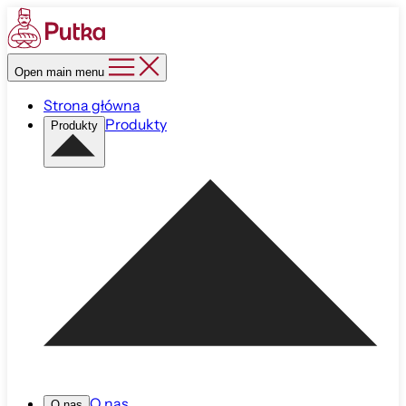
Open main menu
Strona główna
Produkty
Produkty
O nas
O nas