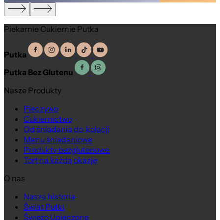
Piekarnie Cukiernie Putka
Putka
Putka Bez Glutenu
Nasze Produkty
Pieczywo
Cukiernictwo
Od śniadania do kolacji
Menu śniadaniowe
Produkty bezglutenowe
Tort na każdą okazję
O nas
Nasza historia
Świat Putki
Świeżo Upieczone