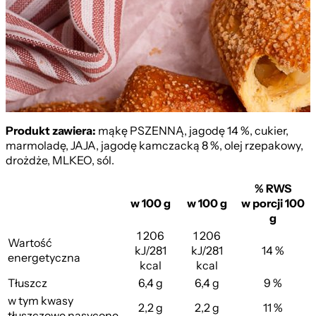
z Jabłkiem
Produkt zawiera:
mąkę PSZENNĄ, jagodę 14 %, cukier,
marmoladę, JAJA, jagodę kamczacką 8 %, olej rzepakowy,
drożdże, MLKEO, sól.
% RWS
w 100 g
w 100 g
w porcji 100
g
1 206
1 206
Wartość
kJ/281
kJ/281
14 %
energetyczna
kcal
kcal
Tłuszcz
6,4 g
6,4 g
9 %
w tym kwasy
2,2 g
2,2 g
11 %
tłuszczowe nasycone