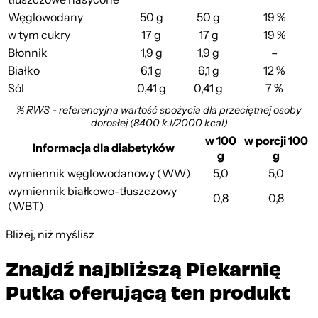
Węglowodany
50 g
50 g
19 %
w tym cukry
17 g
17 g
19 %
Błonnik
1,9 g
1,9 g
–
Białko
6,1 g
6,1 g
12 %
Sól
0,41 g
0,41 g
7 %
% RWS - referencyjna wartość spożycia dla przeciętnej osoby
dorosłej (8400 kJ/2000 kcal)
w 100
w porcji 100
Informacja dla diabetyków
g
g
wymiennik węglowodanowy (WW)
5,0
5,0
wymiennik białkowo-tłuszczowy
0,8
0,8
(WBT)
Bliżej, niż myślisz
Znajdź najbliższą Piekarnię
Putka oferującą ten produkt
Leaflet
|
©
OpenStreetMap
contributors