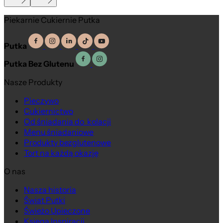
Piekarnie Cukiernie Putka
Putka
Putka Bez Glutenu
Nasze Produkty
Pieczywo
Cukiernictwo
Od śniadania do kolacji
Menu śniadaniowe
Produkty bezglutenowe
Tort na każdą okazję
O nas
Nasza historia
Świat Putki
Świeżo Upieczone
Księga Inspiracji