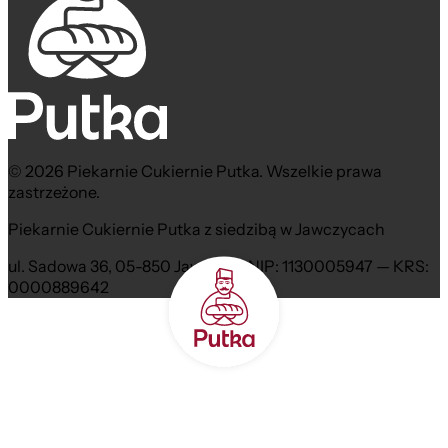
© 2026 Piekarnie Cukiernie Putka. Wszelkie prawa
zastrzeżone.
Piekarnie Cukiernie Putka z siedzibą w Jawczycach
ul. Sadowa 36, 05-850 Jawczyce NIP: 1130005947 — KRS:
0000889642