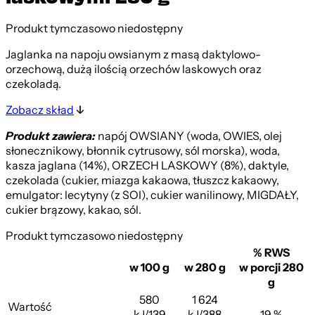
Produkt tymczasowo niedostępny
Jaglanka na napoju owsianym z masą daktylowo-
orzechową, dużą ilością orzechów laskowych oraz
czekoladą.
Zobacz skład
Produkt zawiera:
napój OWSIANY (woda, OWIES, olej
słonecznikowy, błonnik cytrusowy, sól morska), woda,
kasza jaglana (14%), ORZECH LASKOWY (8%), daktyle,
czekolada (cukier, miazga kakaowa, tłuszcz kakaowy,
emulgator: lecytyny (z SOI), cukier wanilinowy, MIGDAŁY,
cukier brązowy, kakao, sól.
Produkt tymczasowo niedostępny
% RWS
w 100 g
w 280 g
w porcji 280
g
580
1 624
Wartość
kJ/139
kJ/388
19 %