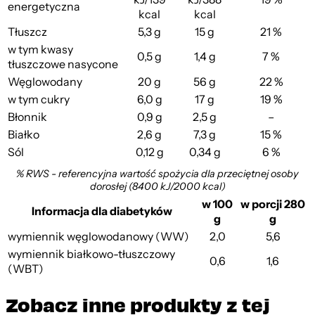
energetyczna
kcal
kcal
Tłuszcz
5,3 g
15 g
21 %
w tym kwasy
0,5 g
1,4 g
7 %
tłuszczowe nasycone
Węglowodany
20 g
56 g
22 %
w tym cukry
6,0 g
17 g
19 %
Błonnik
0,9 g
2,5 g
–
Białko
2,6 g
7,3 g
15 %
Sól
0,12 g
0,34 g
6 %
% RWS - referencyjna wartość spożycia dla przeciętnej osoby
dorosłej (8400 kJ/2000 kcal)
w 100
w porcji 280
Informacja dla diabetyków
g
g
wymiennik węglowodanowy (WW)
2,0
5,6
wymiennik białkowo-tłuszczowy
0,6
1,6
(WBT)
Zobacz inne produkty z tej