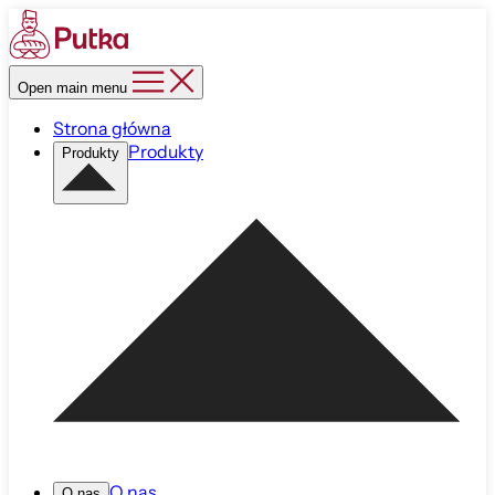
Open main menu
Strona główna
Produkty
Produkty
O nas
O nas