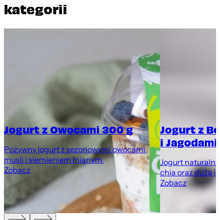
kategorii
Jogurt z Owocami 300 g
Jogurt z B
i Jagodami
Pożywny jogurt z sezonowymi owocami,
musli i siemieniem lnianym.
Jogurt naturaln
Zobacz
chia oraz dużą i
Zobacz