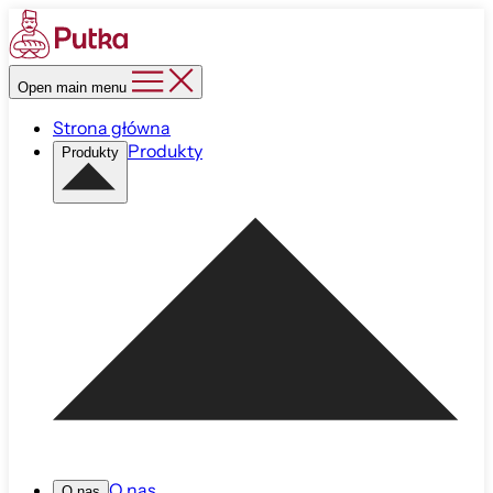
Open main menu
Strona główna
Produkty
Produkty
O nas
O nas