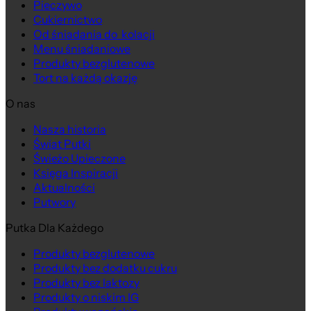
Pieczywo
Cukiernictwo
Od śniadania do kolacji
Menu śniadaniowe
Produkty bezglutenowe
Tort na każdą okazję
O nas
Nasza historia
Świat Putki
Świeżo Upieczone
Księga Inspiracji
Aktualności
Putwory
Putka Dla Każdego
Produkty bezglutenowe
Produkty bez dodatku cukru
Produkty bez laktozy
Produkty o niskim IG