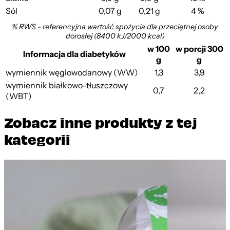
Sól
0,07 g
0,21 g
4 %
% RWS - referencyjna wartość spożycia dla przeciętnej osoby
dorosłej (8400 kJ/2000 kcal)
w 100
w porcji 300
Informacja dla diabetyków
g
g
wymiennik węglowodanowy (WW)
1,3
3,9
wymiennik białkowo-tłuszczowy
0,7
2,2
(WBT)
Zobacz inne produkty z tej
kategorii