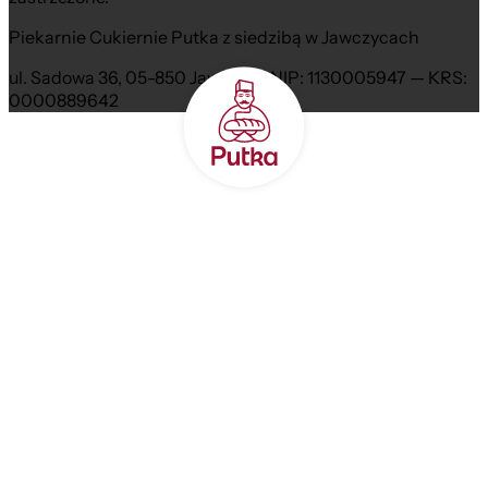
Piekarnie Cukiernie Putka z siedzibą w Jawczycach
ul. Sadowa 36, 05-850 Jawczyce NIP: 1130005947 — KRS:
0000889642