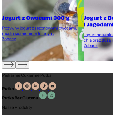
Jogurt z Owocami 300 g
Jogurt z B
i Jagodami
Pożywny jogurt z sezonowymi owocami,
musli i siemieniem lnianym.
Jogurt naturaln
Zobacz
chia oraz dużą i
Zobacz
Piekarnie Cukiernie Putka
Putka
Putka Bez Glutenu
Nasze Produkty