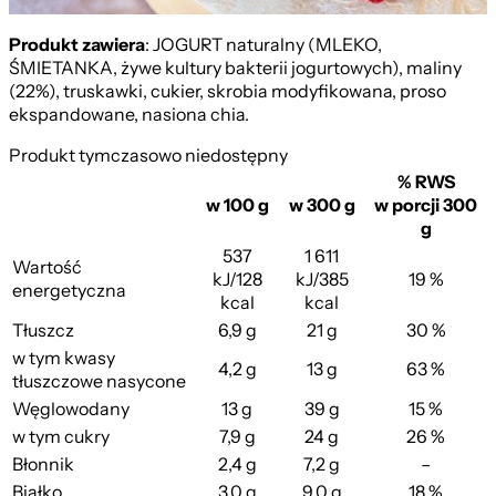
Kasza Manna
Produkt zawiera
: JOGURT naturalny (MLEKO,
ŚMIETANKA, żywe kultury bakterii jogurtowych), maliny
(22%), truskawki, cukier, skrobia modyfikowana, proso
ekspandowane, nasiona chia.
Produkt tymczasowo niedostępny
% RWS
w 100 g
w 300 g
w porcji 300
g
537
1 611
Wartość
kJ/128
kJ/385
19 %
energetyczna
kcal
kcal
Tłuszcz
6,9 g
21 g
30 %
w tym kwasy
4,2 g
13 g
63 %
tłuszczowe nasycone
Węglowodany
13 g
39 g
15 %
w tym cukry
7,9 g
24 g
26 %
Błonnik
2,4 g
7,2 g
–
Białko
3,0 g
9,0 g
18 %