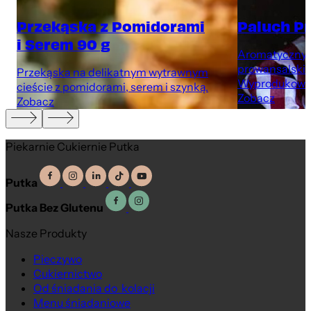
Przekąska z Pomidorami
Paluch P
i Serem 90 g
Aromatyczny p
prowansalskim
Przekąska na delikatnym wytrawnym
Wyprodukowan
cieście z pomidorami, serem i szynką.
Zobacz
Zobacz
Piekarnie Cukiernie Putka
Putka
Putka Bez Glutenu
Nasze Produkty
Pieczywo
Cukiernictwo
Od śniadania do kolacji
Menu śniadaniowe