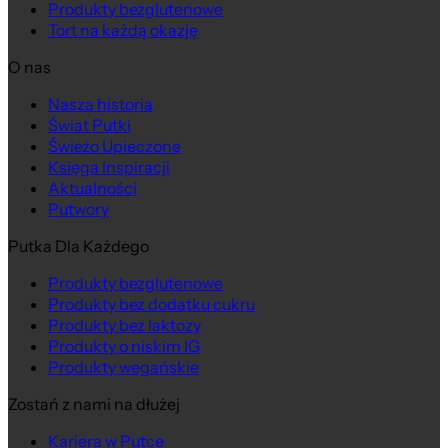
Produkty bezglutenowe
Tort na każdą okazję
O nas
Nasza historia
Świat Putki
Świeżo Upieczone
Księga Inspiracji
Aktualności
Putwory
Putka Dla Każdego
Produkty bezglutenowe
Produkty bez dodatku cukru
Produkty bez laktozy
Produkty o niskim IG
Produkty wegańskie
Zostań z nami na dłużej
Kariera w Putce