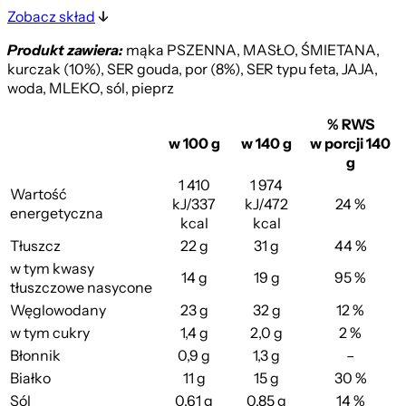
Zobacz skład
Produkt zawiera:
mąka PSZENNA, MASŁO, ŚMIETANA,
kurczak (10%), SER gouda, por (8%), SER typu feta, JAJA,
woda, MLEKO, sól, pieprz
% RWS
w 100 g
w 140 g
w porcji 140
g
1 410
1 974
Wartość
kJ/337
kJ/472
24 %
energetyczna
kcal
kcal
Tłuszcz
22 g
31 g
44 %
w tym kwasy
14 g
19 g
95 %
tłuszczowe nasycone
Węglowodany
23 g
32 g
12 %
w tym cukry
1,4 g
2,0 g
2 %
Błonnik
0,9 g
1,3 g
–
Białko
11 g
15 g
30 %
Sól
0,61 g
0,85 g
14 %