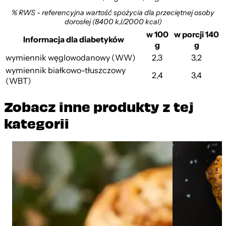
% RWS - referencyjna wartość spożycia dla przeciętnej osoby
dorosłej (8400 kJ/2000 kcal)
w 100
w porcji 140
Informacja dla diabetyków
g
g
wymiennik węglowodanowy (WW)
2,3
3,2
wymiennik białkowo-tłuszczowy
2,4
3,4
(WBT)
Zobacz inne produkty z tej
kategorii