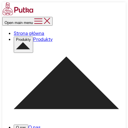
Open main menu
Strona główna
Produkty
Produkty
O nas
O nas