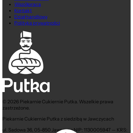
Współpraca
Kontakt
Dział handlowy
Polityka prywatności
© 2026 Piekarnie Cukiernie Putka. Wszelkie prawa
zastrzeżone.
Piekarnie Cukiernie Putka z siedzibą w Jawczycach
ul. Sadowa 36, 05-850 Jawczyce NIP: 1130005947 — KRS: