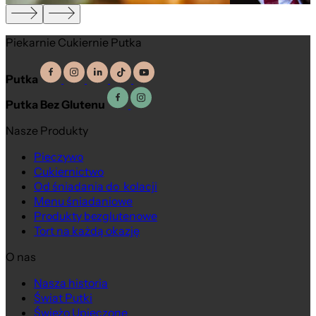
Piekarnie Cukiernie Putka
Putka
Putka Bez Glutenu
Nasze Produkty
Pieczywo
Cukiernictwo
Od śniadania do kolacji
Menu śniadaniowe
Produkty bezglutenowe
Tort na każdą okazję
O nas
Nasza historia
Świat Putki
Świeżo Upieczone