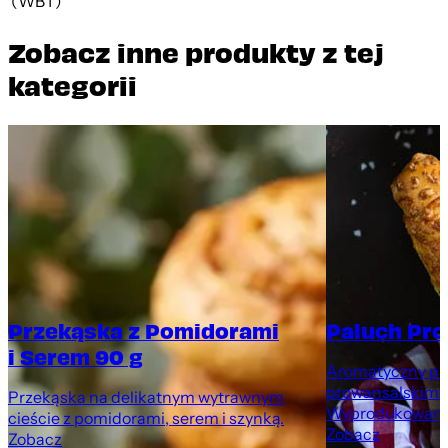
(WBT)
Zobacz inne produkty z tej
kategorii
Przekąska z Pomidorami
Paluch Pro
i Serem 90 g
Aromatyczny pal
prowansalskimi 
Przekąska na delikatnym wytrawnym
Wyprodukowany 
cieście z pomidorami, serem i szynką.
Zobacz
Zobacz