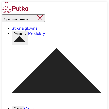
Open main menu
Strona główna
Produkty
Produkty
O nas
O nas