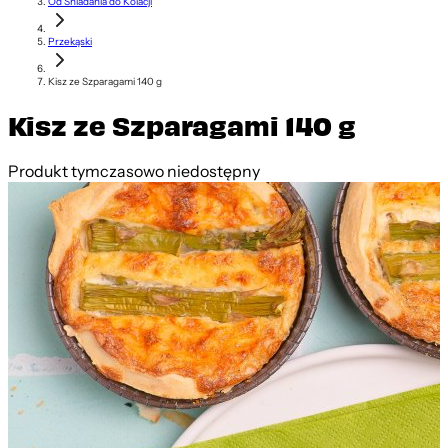
Od Śniadania do Kolacji
Przekąski
Kisz ze Szparagami 140 g
Kisz ze Szparagami 140 g
Produkt tymczasowo niedostępny