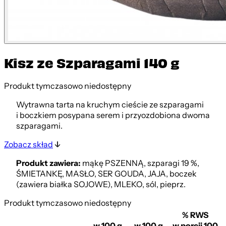
Kisz ze Szparagami 140 g
Produkt tymczasowo niedostępny
Wytrawna tarta na kruchym cieście ze szparagami
i boczkiem posypana serem i przyozdobiona dwoma
szparagami.
Zobacz skład
Produkt zawiera:
mąkę PSZENNĄ, szparagi 19 %,
ŚMIETANKĘ, MASŁO, SER GOUDA, JAJA, boczek
(zawiera białka SOJOWE), MLEKO, sól, pieprz.
Produkt tymczasowo niedostępny
% RWS
w 100 g
w 100 g
w porcji 100