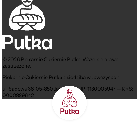
© 2026 Piekarnie Cukiernie Putka. Wszelkie prawa
zastrzeżone.
Piekarnie Cukiernie Putka z siedzibą w Jawczycach
ul. Sadowa 36, 05-850 Jawczyce NIP: 1130005947 — KRS:
0000889642