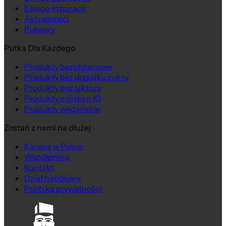
Księga Inspiracji
Aktualności
Putwory
Putka Dla Każdego
Produkty bezglutenowe
Produkty bez dodatku cukru
Produkty bez laktozy
Produkty o niskim IG
Produkty wegańskie
Zostań z nami na dłużej
Kariera w Putce
Współpraca
Kontakt
Dział handlowy
Polityka prywatności