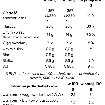
g
1 357
1 357
Wartość
kJ/326
kJ/326
16 %
energetyczna
kcal
kcal
Tłuszcz
23 g
23 g
33 %
w tym kwasy
14 g
14 g
70 %
tłuszczowe nasycone
Węglowodany
21 g
21 g
8 %
w tym cukry
0,9 g
0,9 g
1 %
Błonnik
0,9 g
0,9 g
–
Białko
8,6 g
8,6 g
17 %
Sól
0,55 g
0,55 g
9 %
% RWS - referencyjna wartość spożycia dla przeciętnej osoby
dorosłej (8400 kJ/2000 kcal)
w 100
w porcji 100
Informacja dla diabetyków
g
g
wymiennik węglowodanowy (WW)
2,1
2,1
wymiennik białkowo-tłuszczowy
2,4
2,4