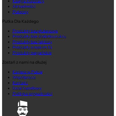
Księga Inspiracji
Aktualności
Putwory
Putka Dla Każdego
Produkty bezglutenowe
Produkty bez dodatku cukru
Produkty bez laktozy
Produkty o niskim IG
Produkty wegańskie
Zostań z nami na dłużej
Kariera w Putce
Współpraca
Kontakt
Dział handlowy
Polityka prywatności