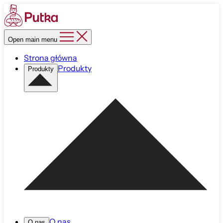
Open main menu
Strona główna
Produkty
Produkty
O nas
O nas