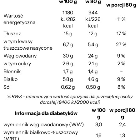
w 100 g
w 80 g
w porcji 80 g
1 180
944
Wartość
kJ/282
kJ/226
11 %
energetyczna
kcal
kcal
Tłuszcz
15 g
12 g
17 %
w tym kwasy
6,7 g
5,4 g
27 %
tłuszczowe nasycone
Węglowodany
30 g
24 g
9 %
w tym cukry
2,6 g
2,1 g
2 %
Błonnik
1,7 g
1,4 g
–
Białko
5,8 g
4,6 g
9 %
Sól
0,62 g
0,50 g
8 %
% RWS - referencyjna wartość spożycia dla przeciętnej osoby
dorosłej (8400 kJ/2000 kcal)
w 100
w porcji 80
Informacja dla diabetyków
g
g
wymiennik węglowodanowy (WW)
3,0
2,4
wymiennik białkowo-tłuszczowy
1,6
1,3
(WBT)