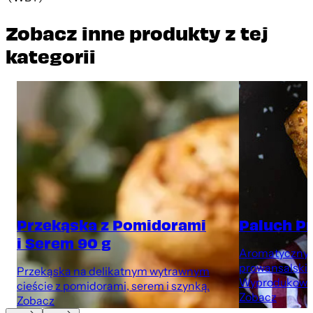
Zobacz inne produkty z tej
kategorii
Przekąska z Pomidorami
Paluch P
i Serem 90 g
Aromatyczny p
prowansalskim
Przekąska na delikatnym wytrawnym
Wyprodukowan
cieście z pomidorami, serem i szynką.
Zobacz
Zobacz