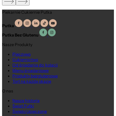
Piekarnie Cukiernie Putka
Putka
Putka Bez Glutenu
Nasze Produkty
Pieczywo
Cukiernictwo
Od śniadania do kolacji
Menu śniadaniowe
Produkty bezglutenowe
Tort na każdą okazję
O nas
Nasza historia
Świat Putki
Świeżo Upieczone